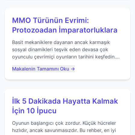
MMO Türünün Evrimi:
Protozoadan İmparatorluklara
Basit mekaniklere dayanan ancak karmaşık
sosyal dinamikleri teşvik eden devasa çok
oyunculu çevrimiçi oyunların tarihini keşfedin.
Agar.io gibi oyunların mirasına bakıyoruz...
Makalenin Tamamını Oku →
İlk 5 Dakikada Hayatta Kalmak
İçin 10 İpucu
Oyunun başlangıcı çok zordur. Küçük hücreler
hızlıdır, ancak savunmasızdır. Bu rehber, en iyi