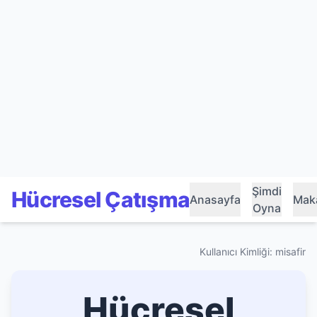
Şimdi
Hücresel Çatışma
Anasayfa
Maka
Oyna
Kullanıcı Kimliği: misafir
Hücresel