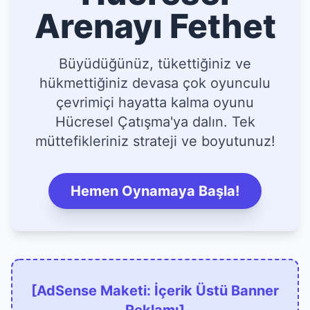
Arenayı Fethet
Büyüdüğünüz, tükettiğiniz ve
hükmettiğiniz devasa çok oyunculu
çevrimiçi hayatta kalma oyunu
Hücresel Çatışma'ya dalın. Tek
müttefikleriniz strateji ve boyutunuz!
Hemen Oynamaya Başla!
[AdSense Maketi: İçerik Üstü Banner