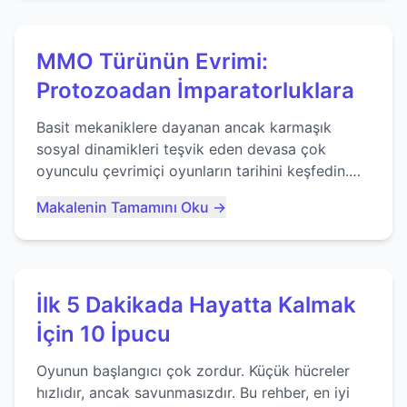
MMO Türünün Evrimi:
Protozoadan İmparatorluklara
Basit mekaniklere dayanan ancak karmaşık
sosyal dinamikleri teşvik eden devasa çok
oyunculu çevrimiçi oyunların tarihini keşfedin.
Agar.io gibi oyunların mirasına bakıyoruz...
Makalenin Tamamını Oku →
İlk 5 Dakikada Hayatta Kalmak
İçin 10 İpucu
Oyunun başlangıcı çok zordur. Küçük hücreler
hızlıdır, ancak savunmasızdır. Bu rehber, en iyi