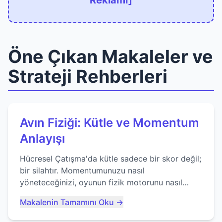
Reklamı]
Öne Çıkan Makaleler ve
Strateji Rehberleri
Avın Fiziği: Kütle ve Momentum
Anlayışı
Hücresel Çatışma'da kütle sadece bir skor değil;
bir silahtır. Momentumunuzu nasıl
yöneteceğinizi, oyunun fizik motorunu nasıl
kullanacağınızı ve anlık yutma sanatında nasıl
Makalenin Tamamını Oku →
ustalaşacağınızı öğrenin...