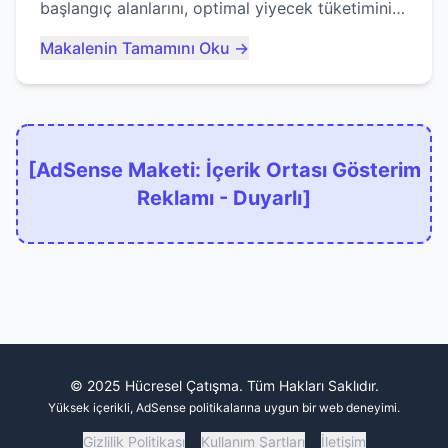
başlangıç alanlarını, optimal yiyecek tüketimini
ve devlere erken yem olmaktan nasıl
Makalenin Tamamını Oku →
kaçınacağınızı anlatıyor...
[AdSense Maketi: İçerik Ortası Gösterim
Reklamı - Duyarlı]
© 2025 Hücresel Çatışma. Tüm Hakları Saklıdır.
Yüksek içerikli, AdSense politikalarına uygun bir web deneyimi.
Gizlilik Politikası
Kullanım Şartları
İletişim