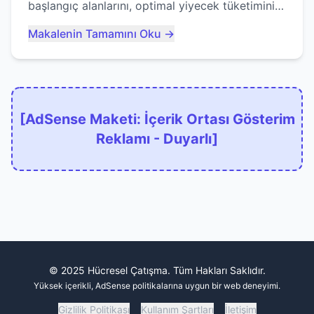
başlangıç alanlarını, optimal yiyecek tüketimini
ve devlere erken yem olmaktan nasıl
Makalenin Tamamını Oku →
kaçınacağınızı anlatıyor...
[AdSense Maketi: İçerik Ortası Gösterim
Reklamı - Duyarlı]
© 2025 Hücresel Çatışma. Tüm Hakları Saklıdır.
Yüksek içerikli, AdSense politikalarına uygun bir web deneyimi.
Gizlilik Politikası
Kullanım Şartları
İletişim