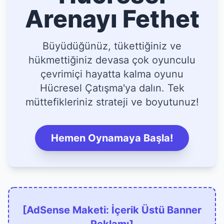
Arenayı Fethet
Büyüdüğünüz, tükettiğiniz ve
hükmettiğiniz devasa çok oyunculu
çevrimiçi hayatta kalma oyunu
Hücresel Çatışma'ya dalın. Tek
müttefikleriniz strateji ve boyutunuz!
Hemen Oynamaya Başla!
[AdSense Maketi: İçerik Üstü Banner