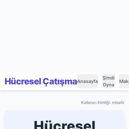
Şimdi
Hücresel Çatışma
Anasayfa
Maka
Oyna
Kullanıcı Kimliği: misafir
Hücresel