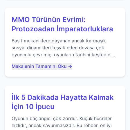
MMO Türünün Evrimi:
Protozoadan İmparatorluklara
Basit mekaniklere dayanan ancak karmaşık
sosyal dinamikleri teşvik eden devasa çok
oyunculu çevrimiçi oyunların tarihini keşfedin.
Agar.io gibi oyunların mirasına bakıyoruz...
Makalenin Tamamını Oku →
İlk 5 Dakikada Hayatta Kalmak
İçin 10 İpucu
Oyunun başlangıcı çok zordur. Küçük hücreler
hızlıdır, ancak savunmasızdır. Bu rehber, en iyi