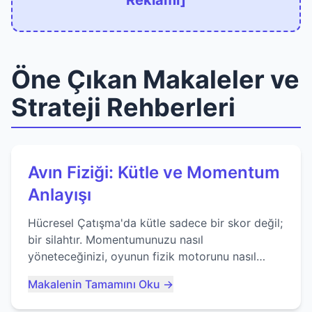
Reklamı]
Öne Çıkan Makaleler ve
Strateji Rehberleri
Avın Fiziği: Kütle ve Momentum
Anlayışı
Hücresel Çatışma'da kütle sadece bir skor değil;
bir silahtır. Momentumunuzu nasıl
yöneteceğinizi, oyunun fizik motorunu nasıl
kullanacağınızı ve anlık yutma sanatında nasıl
Makalenin Tamamını Oku →
ustalaşacağınızı öğrenin...