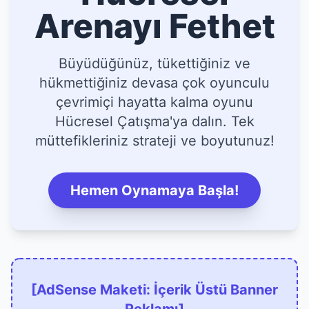
Arenayı Fethet
Büyüdüğünüz, tükettiğiniz ve
hükmettiğiniz devasa çok oyunculu
çevrimiçi hayatta kalma oyunu
Hücresel Çatışma'ya dalın. Tek
müttefikleriniz strateji ve boyutunuz!
Hemen Oynamaya Başla!
[AdSense Maketi: İçerik Üstü Banner