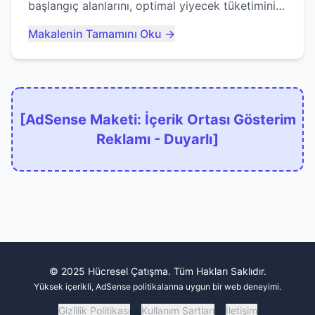
başlangıç alanlarını, optimal yiyecek tüketimini
ve devlere erken yem olmaktan nasıl
Makalenin Tamamını Oku →
kaçınacağınızı anlatıyor...
[AdSense Maketi: İçerik Ortası Gösterim
Reklamı - Duyarlı]
© 2025 Hücresel Çatışma. Tüm Hakları Saklıdır.
Yüksek içerikli, AdSense politikalarına uygun bir web deneyimi.
Gizlilik Politikası
Kullanım Şartları
İletişim