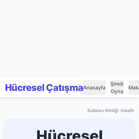
Şimdi
Hücresel Çatışma
Anasayfa
Maka
Oyna
Kullanıcı Kimliği: misafir
Hücresel