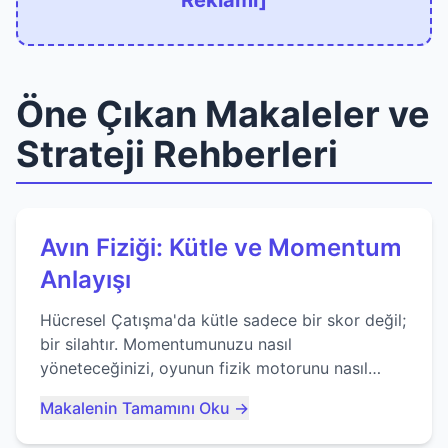
Reklamı]
Öne Çıkan Makaleler ve
Strateji Rehberleri
Avın Fiziği: Kütle ve Momentum
Anlayışı
Hücresel Çatışma'da kütle sadece bir skor değil;
bir silahtır. Momentumunuzu nasıl
yöneteceğinizi, oyunun fizik motorunu nasıl
kullanacağınızı ve anlık yutma sanatında nasıl
Makalenin Tamamını Oku →
ustalaşacağınızı öğrenin...