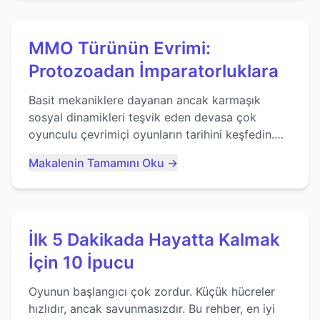
MMO Türünün Evrimi:
Protozoadan İmparatorluklara
Basit mekaniklere dayanan ancak karmaşık
sosyal dinamikleri teşvik eden devasa çok
oyunculu çevrimiçi oyunların tarihini keşfedin.
Agar.io gibi oyunların mirasına bakıyoruz...
Makalenin Tamamını Oku →
İlk 5 Dakikada Hayatta Kalmak
İçin 10 İpucu
Oyunun başlangıcı çok zordur. Küçük hücreler
hızlıdır, ancak savunmasızdır. Bu rehber, en iyi