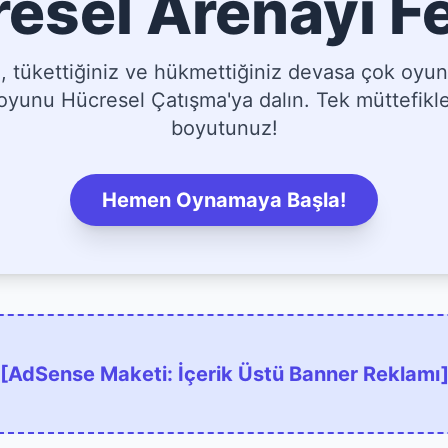
esel Arenayı F
tükettiğiniz ve hükmettiğiniz devasa çok oyun
yunu Hücresel Çatışma'ya dalın. Tek müttefikler
boyutunuz!
Hemen Oynamaya Başla!
[AdSense Maketi: İçerik Üstü Banner Reklamı