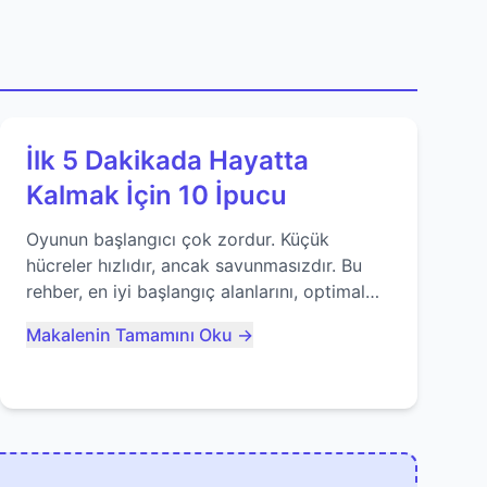
İlk 5 Dakikada Hayatta
Kalmak İçin 10 İpucu
Oyunun başlangıcı çok zordur. Küçük
hücreler hızlıdır, ancak savunmasızdır. Bu
rehber, en iyi başlangıç alanlarını, optimal
yiyecek tüketimini ve devlere erken yem
Makalenin Tamamını Oku →
olmaktan nasıl kaçınacağınızı anlatıyor...