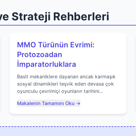
e Strateji Rehberleri
MMO Türünün Evrimi:
Protozoadan
İmparatorluklara
Basit mekaniklere dayanan ancak karmaşık
sosyal dinamikleri teşvik eden devasa çok
oyunculu çevrimiçi oyunların tarihini
keşfedin. Agar.io gibi oyunların mirasına
Makalenin Tamamını Oku →
bakıyoruz...