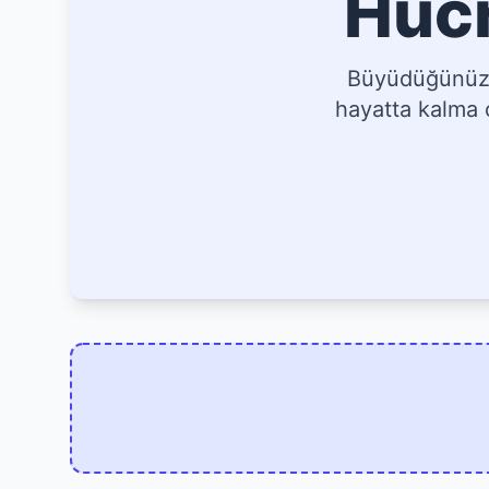
Hücr
Büyüdüğünüz, 
hayatta kalma o