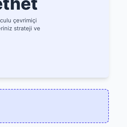
ethet
culu çevrimiçi
iniz strateji ve
]