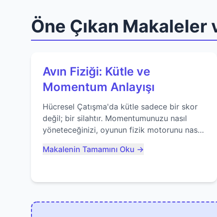
Öne Çıkan Makaleler v
Avın Fiziği: Kütle ve
Momentum Anlayışı
Hücresel Çatışma'da kütle sadece bir skor
değil; bir silahtır. Momentumunuzu nasıl
yöneteceğinizi, oyunun fizik motorunu nasıl
kullanacağınızı ve anlık yutma sanatında
Makalenin Tamamını Oku →
nasıl ustalaşacağınızı öğrenin...