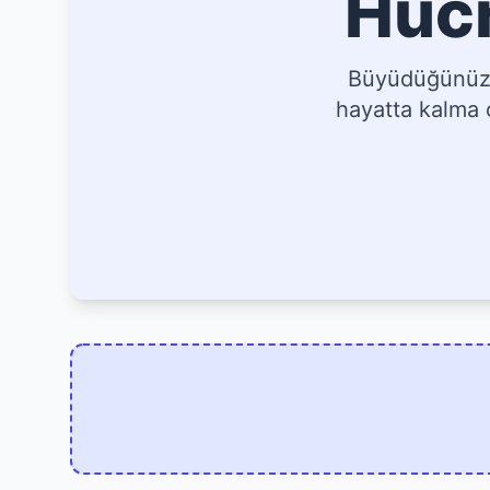
Hücr
Büyüdüğünüz, 
hayatta kalma o