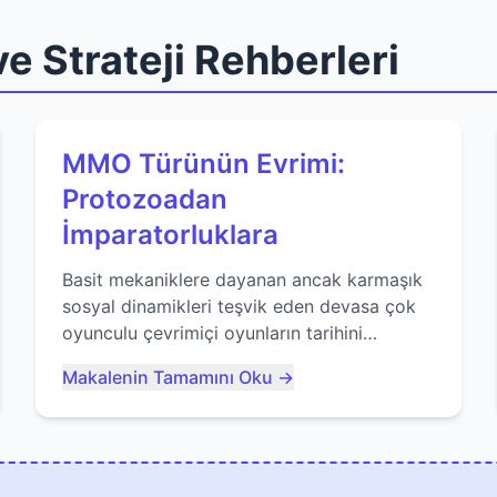
e Strateji Rehberleri
MMO Türünün Evrimi:
Protozoadan
İmparatorluklara
Basit mekaniklere dayanan ancak karmaşık
sosyal dinamikleri teşvik eden devasa çok
oyunculu çevrimiçi oyunların tarihini
keşfedin. Agar.io gibi oyunların mirasına
Makalenin Tamamını Oku →
bakıyoruz...