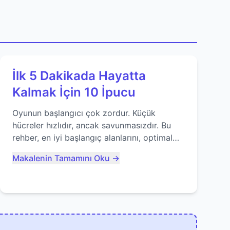
İlk 5 Dakikada Hayatta
Kalmak İçin 10 İpucu
Oyunun başlangıcı çok zordur. Küçük
hücreler hızlıdır, ancak savunmasızdır. Bu
rehber, en iyi başlangıç alanlarını, optimal
yiyecek tüketimini ve devlere erken yem
Makalenin Tamamını Oku →
olmaktan nasıl kaçınacağınızı anlatıyor...