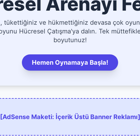
esel Arenayı F
tükettiğiniz ve hükmettiğiniz devasa çok oyun
yunu Hücresel Çatışma'ya dalın. Tek müttefikler
boyutunuz!
Hemen Oynamaya Başla!
[AdSense Maketi: İçerik Üstü Banner Reklamı