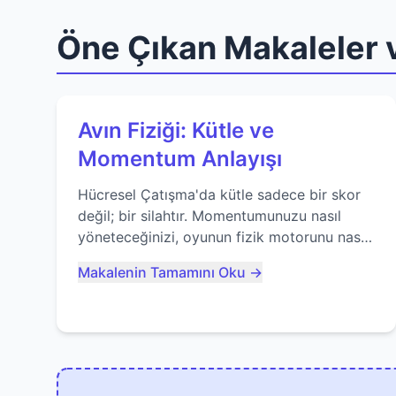
Öne Çıkan Makaleler v
Avın Fiziği: Kütle ve
Momentum Anlayışı
Hücresel Çatışma'da kütle sadece bir skor
değil; bir silahtır. Momentumunuzu nasıl
yöneteceğinizi, oyunun fizik motorunu nasıl
kullanacağınızı ve anlık yutma sanatında
Makalenin Tamamını Oku →
nasıl ustalaşacağınızı öğrenin...