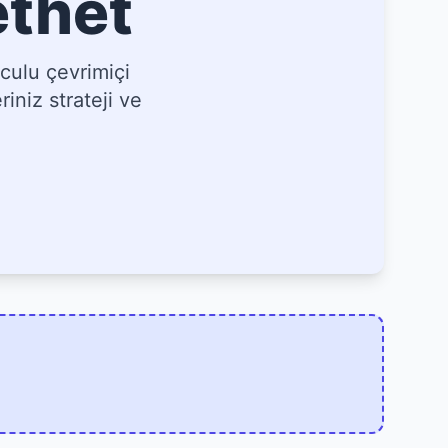
ethet
culu çevrimiçi
iniz strateji ve
]