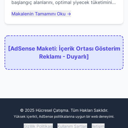
başlangıç alanlarını, optimal yiyecek tüketimini
ve devlere erken yem olmaktan nasıl
Makalenin Tamamını Oku →
kaçınacağınızı anlatıyor...
[AdSense Maketi: İçerik Ortası Gösterim
Reklamı - Duyarlı]
© 2025 Hücresel Çatışma. Tüm Hakları Saklıdır.
Yüksek içerikli, AdSense politikalarına uygun bir web deneyimi.
Gizlilik Politikası
Kullanım Şartları
İletişim