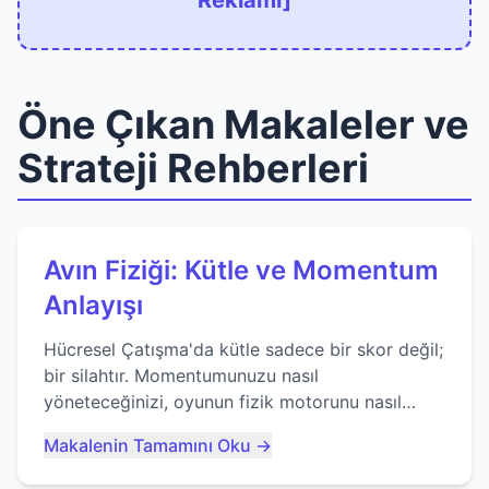
Reklamı]
Öne Çıkan Makaleler ve
Strateji Rehberleri
Avın Fiziği: Kütle ve Momentum
Anlayışı
Hücresel Çatışma'da kütle sadece bir skor değil;
bir silahtır. Momentumunuzu nasıl
yöneteceğinizi, oyunun fizik motorunu nasıl
kullanacağınızı ve anlık yutma sanatında nasıl
Makalenin Tamamını Oku →
ustalaşacağınızı öğrenin...