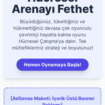
Arenayı Fethet
Büyüdüğünüz, tükettiğiniz ve
hükmettiğiniz devasa çok oyunculu
çevrimiçi hayatta kalma oyunu
Hücresel Çatışma'ya dalın. Tek
müttefikleriniz strateji ve boyutunuz!
Hemen Oynamaya Başla!
[AdSense Maketi: İçerik Üstü Banner