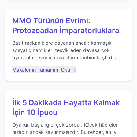
MMO Türünün Evrimi:
Protozoadan İmparatorluklara
Basit mekaniklere dayanan ancak karmaşık
sosyal dinamikleri teşvik eden devasa çok
oyunculu çevrimiçi oyunların tarihini keşfedin.
Agar.io gibi oyunların mirasına bakıyoruz...
Makalenin Tamamını Oku →
İlk 5 Dakikada Hayatta Kalmak
İçin 10 İpucu
Oyunun başlangıcı çok zordur. Küçük hücreler
hızlıdır, ancak savunmasızdır. Bu rehber, en iyi