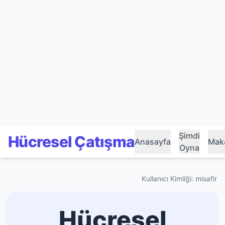
Şimdi
Hücresel Çatışma
Anasayfa
Maka
Oyna
Kullanıcı Kimliği: misafir
Hücresel