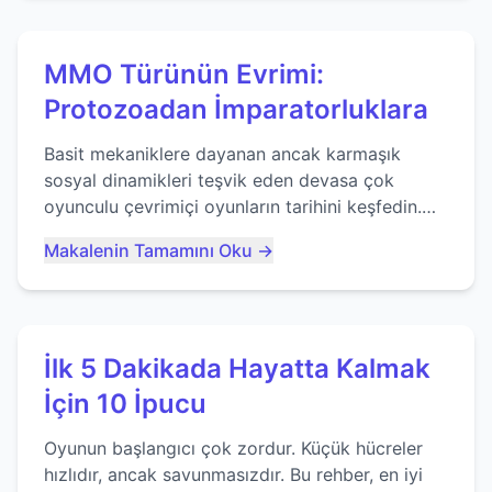
MMO Türünün Evrimi:
Protozoadan İmparatorluklara
Basit mekaniklere dayanan ancak karmaşık
sosyal dinamikleri teşvik eden devasa çok
oyunculu çevrimiçi oyunların tarihini keşfedin.
Agar.io gibi oyunların mirasına bakıyoruz...
Makalenin Tamamını Oku →
İlk 5 Dakikada Hayatta Kalmak
İçin 10 İpucu
Oyunun başlangıcı çok zordur. Küçük hücreler
hızlıdır, ancak savunmasızdır. Bu rehber, en iyi