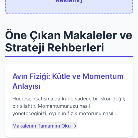
Reklamı]
Öne Çıkan Makaleler ve
Strateji Rehberleri
Avın Fiziği: Kütle ve Momentum
Anlayışı
Hücresel Çatışma'da kütle sadece bir skor değil;
bir silahtır. Momentumunuzu nasıl
yöneteceğinizi, oyunun fizik motorunu nasıl
kullanacağınızı ve anlık yutma sanatında nasıl
Makalenin Tamamını Oku →
ustalaşacağınızı öğrenin...