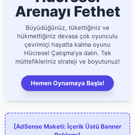
Arenayı Fethet
Büyüdüğünüz, tükettiğiniz ve
hükmettiğiniz devasa çok oyunculu
çevrimiçi hayatta kalma oyunu
Hücresel Çatışma'ya dalın. Tek
müttefikleriniz strateji ve boyutunuz!
Hemen Oynamaya Başla!
[AdSense Maketi: İçerik Üstü Banner