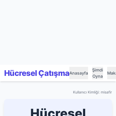
Şimdi
Hücresel Çatışma
Anasayfa
Maka
Oyna
Kullanıcı Kimliği: misafir
Hücresel