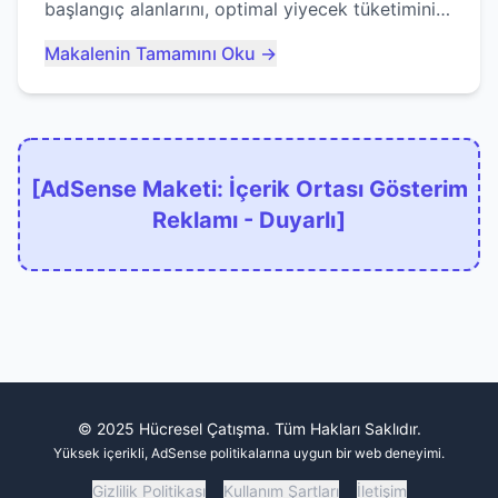
başlangıç alanlarını, optimal yiyecek tüketimini
ve devlere erken yem olmaktan nasıl
Makalenin Tamamını Oku →
kaçınacağınızı anlatıyor...
[AdSense Maketi: İçerik Ortası Gösterim
Reklamı - Duyarlı]
© 2025 Hücresel Çatışma. Tüm Hakları Saklıdır.
Yüksek içerikli, AdSense politikalarına uygun bir web deneyimi.
Gizlilik Politikası
Kullanım Şartları
İletişim