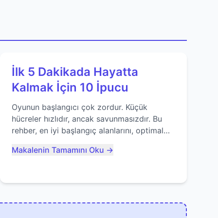
İlk 5 Dakikada Hayatta
Kalmak İçin 10 İpucu
Oyunun başlangıcı çok zordur. Küçük
hücreler hızlıdır, ancak savunmasızdır. Bu
rehber, en iyi başlangıç alanlarını, optimal
yiyecek tüketimini ve devlere erken yem
Makalenin Tamamını Oku →
olmaktan nasıl kaçınacağınızı anlatıyor...