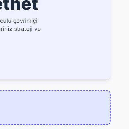
ethet
culu çevrimiçi
iniz strateji ve
]