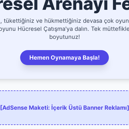
esel Arenayı F
tükettiğiniz ve hükmettiğiniz devasa çok oyun
yunu Hücresel Çatışma'ya dalın. Tek müttefikler
boyutunuz!
Hemen Oynamaya Başla!
[AdSense Maketi: İçerik Üstü Banner Reklamı