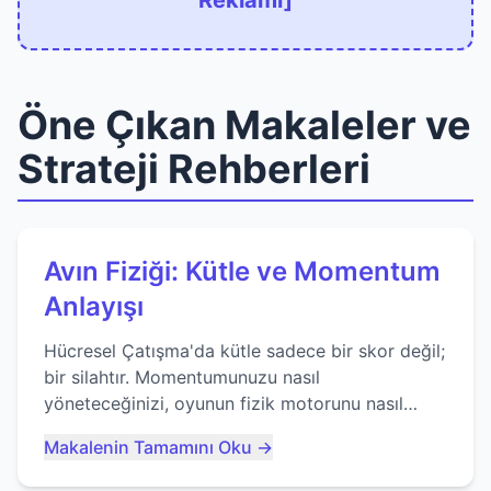
Reklamı]
Öne Çıkan Makaleler ve
Strateji Rehberleri
Avın Fiziği: Kütle ve Momentum
Anlayışı
Hücresel Çatışma'da kütle sadece bir skor değil;
bir silahtır. Momentumunuzu nasıl
yöneteceğinizi, oyunun fizik motorunu nasıl
kullanacağınızı ve anlık yutma sanatında nasıl
Makalenin Tamamını Oku →
ustalaşacağınızı öğrenin...