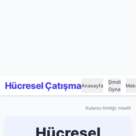
Şimdi
Hücresel Çatışma
Anasayfa
Maka
Oyna
Kullanıcı Kimliği: misafir
Hücresel