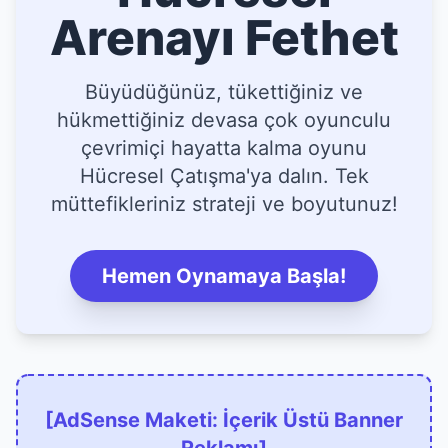
Arenayı Fethet
Büyüdüğünüz, tükettiğiniz ve
hükmettiğiniz devasa çok oyunculu
çevrimiçi hayatta kalma oyunu
Hücresel Çatışma'ya dalın. Tek
müttefikleriniz strateji ve boyutunuz!
Hemen Oynamaya Başla!
[AdSense Maketi: İçerik Üstü Banner