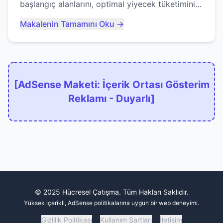
başlangıç alanlarını, optimal yiyecek tüketimini
ve devlere erken yem olmaktan nasıl
Makalenin Tamamını Oku →
kaçınacağınızı anlatıyor...
[AdSense Maketi: İçerik Ortası Gösterim
Reklamı - Duyarlı]
© 2025 Hücresel Çatışma. Tüm Hakları Saklıdır.
Yüksek içerikli, AdSense politikalarına uygun bir web deneyimi.
Gizlilik Politikası
Kullanım Şartları
İletişim