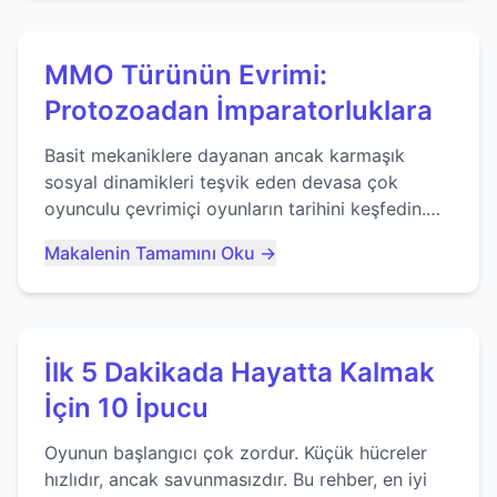
MMO Türünün Evrimi:
Protozoadan İmparatorluklara
Basit mekaniklere dayanan ancak karmaşık
sosyal dinamikleri teşvik eden devasa çok
oyunculu çevrimiçi oyunların tarihini keşfedin.
Agar.io gibi oyunların mirasına bakıyoruz...
Makalenin Tamamını Oku →
İlk 5 Dakikada Hayatta Kalmak
İçin 10 İpucu
Oyunun başlangıcı çok zordur. Küçük hücreler
hızlıdır, ancak savunmasızdır. Bu rehber, en iyi