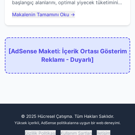
başlangıç alanlarını, optimal yiyecek tüketimini
ve devlere erken yem olmaktan nasıl
Makalenin Tamamını Oku →
kaçınacağınızı anlatıyor...
[AdSense Maketi: İçerik Ortası Gösterim
Reklamı - Duyarlı]
© 2025 Hücresel Çatışma. Tüm Hakları Saklıdır.
Yüksek içerikli, AdSense politikalarına uygun bir web deneyimi.
Gizlilik Politikası
Kullanım Şartları
İletişim