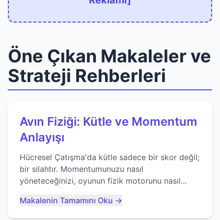
Reklamı]
Öne Çıkan Makaleler ve
Strateji Rehberleri
Avın Fiziği: Kütle ve Momentum
Anlayışı
Hücresel Çatışma'da kütle sadece bir skor değil;
bir silahtır. Momentumunuzu nasıl
yöneteceğinizi, oyunun fizik motorunu nasıl
kullanacağınızı ve anlık yutma sanatında nasıl
Makalenin Tamamını Oku →
ustalaşacağınızı öğrenin...