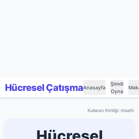
Şimdi
Hücresel Çatışma
Anasayfa
Maka
Oyna
Kullanıcı Kimliği: misafir
Hücresel