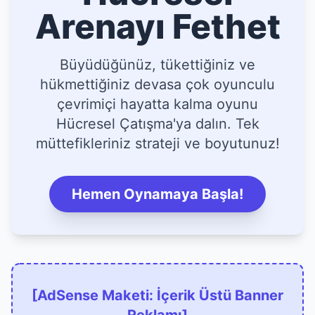
Arenayı Fethet
Büyüdüğünüz, tükettiğiniz ve
hükmettiğiniz devasa çok oyunculu
çevrimiçi hayatta kalma oyunu
Hücresel Çatışma'ya dalın. Tek
müttefikleriniz strateji ve boyutunuz!
Hemen Oynamaya Başla!
[AdSense Maketi: İçerik Üstü Banner