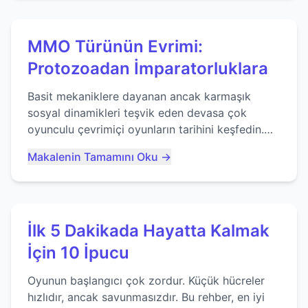
MMO Türünün Evrimi:
Protozoadan İmparatorluklara
Basit mekaniklere dayanan ancak karmaşık
sosyal dinamikleri teşvik eden devasa çok
oyunculu çevrimiçi oyunların tarihini keşfedin.
Agar.io gibi oyunların mirasına bakıyoruz...
Makalenin Tamamını Oku →
İlk 5 Dakikada Hayatta Kalmak
İçin 10 İpucu
Oyunun başlangıcı çok zordur. Küçük hücreler
hızlıdır, ancak savunmasızdır. Bu rehber, en iyi