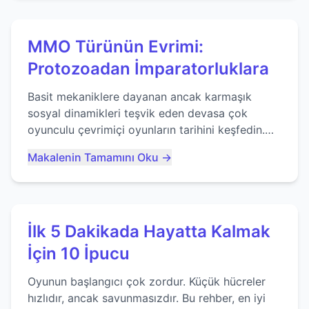
MMO Türünün Evrimi:
Protozoadan İmparatorluklara
Basit mekaniklere dayanan ancak karmaşık
sosyal dinamikleri teşvik eden devasa çok
oyunculu çevrimiçi oyunların tarihini keşfedin.
Agar.io gibi oyunların mirasına bakıyoruz...
Makalenin Tamamını Oku →
İlk 5 Dakikada Hayatta Kalmak
İçin 10 İpucu
Oyunun başlangıcı çok zordur. Küçük hücreler
hızlıdır, ancak savunmasızdır. Bu rehber, en iyi