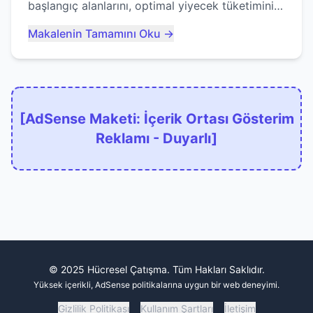
başlangıç alanlarını, optimal yiyecek tüketimini
ve devlere erken yem olmaktan nasıl
Makalenin Tamamını Oku →
kaçınacağınızı anlatıyor...
[AdSense Maketi: İçerik Ortası Gösterim
Reklamı - Duyarlı]
© 2025 Hücresel Çatışma. Tüm Hakları Saklıdır.
Yüksek içerikli, AdSense politikalarına uygun bir web deneyimi.
Gizlilik Politikası
Kullanım Şartları
İletişim