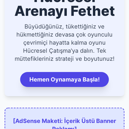
Arenayı Fethet
Büyüdüğünüz, tükettiğiniz ve
hükmettiğiniz devasa çok oyunculu
çevrimiçi hayatta kalma oyunu
Hücresel Çatışma'ya dalın. Tek
müttefikleriniz strateji ve boyutunuz!
Hemen Oynamaya Başla!
[AdSense Maketi: İçerik Üstü Banner