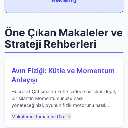
Reklamı]
Öne Çıkan Makaleler ve
Strateji Rehberleri
Avın Fiziği: Kütle ve Momentum
Anlayışı
Hücresel Çatışma'da kütle sadece bir skor değil;
bir silahtır. Momentumunuzu nasıl
yöneteceğinizi, oyunun fizik motorunu nasıl
kullanacağınızı ve anlık yutma sanatında nasıl
Makalenin Tamamını Oku →
ustalaşacağınızı öğrenin...