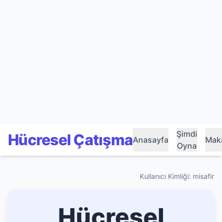
Şimdi
Hücresel Çatışma
Anasayfa
Maka
Oyna
Kullanıcı Kimliği: misafir
Hücresel