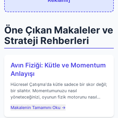
Reklamı]
Öne Çıkan Makaleler ve
Strateji Rehberleri
Avın Fiziği: Kütle ve Momentum
Anlayışı
Hücresel Çatışma'da kütle sadece bir skor değil;
bir silahtır. Momentumunuzu nasıl
yöneteceğinizi, oyunun fizik motorunu nasıl
kullanacağınızı ve anlık yutma sanatında nasıl
Makalenin Tamamını Oku →
ustalaşacağınızı öğrenin...