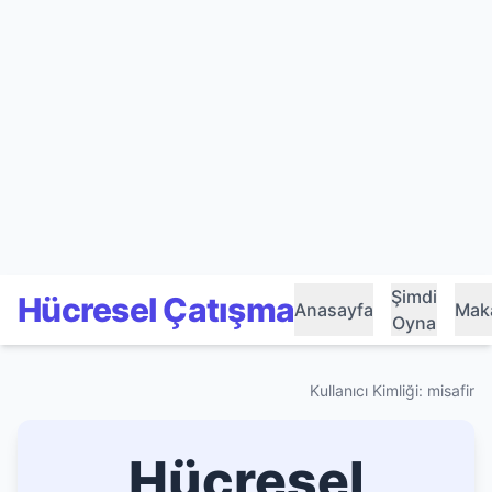
Şimdi
Hücresel Çatışma
Anasayfa
Maka
Oyna
Kullanıcı Kimliği: misafir
Hücresel