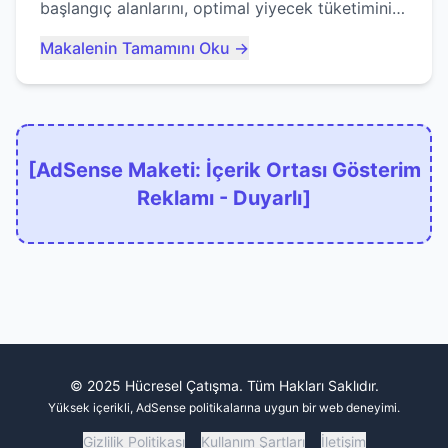
başlangıç alanlarını, optimal yiyecek tüketimini
ve devlere erken yem olmaktan nasıl
Makalenin Tamamını Oku →
kaçınacağınızı anlatıyor...
[AdSense Maketi: İçerik Ortası Gösterim
Reklamı - Duyarlı]
© 2025 Hücresel Çatışma. Tüm Hakları Saklıdır.
Yüksek içerikli, AdSense politikalarına uygun bir web deneyimi.
Gizlilik Politikası
Kullanım Şartları
İletişim