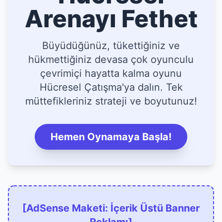
Arenayı Fethet
Büyüdüğünüz, tükettiğiniz ve
hükmettiğiniz devasa çok oyunculu
çevrimiçi hayatta kalma oyunu
Hücresel Çatışma'ya dalın. Tek
müttefikleriniz strateji ve boyutunuz!
Hemen Oynamaya Başla!
[AdSense Maketi: İçerik Üstü Banner