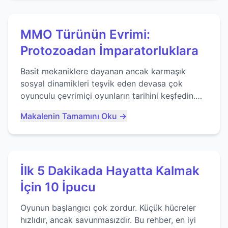
MMO Türünün Evrimi:
Protozoadan İmparatorluklara
Basit mekaniklere dayanan ancak karmaşık
sosyal dinamikleri teşvik eden devasa çok
oyunculu çevrimiçi oyunların tarihini keşfedin.
Agar.io gibi oyunların mirasına bakıyoruz...
Makalenin Tamamını Oku →
İlk 5 Dakikada Hayatta Kalmak
İçin 10 İpucu
Oyunun başlangıcı çok zordur. Küçük hücreler
hızlıdır, ancak savunmasızdır. Bu rehber, en iyi