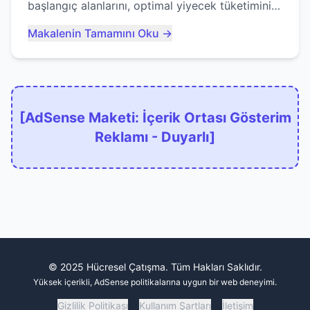
başlangıç alanlarını, optimal yiyecek tüketimini
ve devlere erken yem olmaktan nasıl
Makalenin Tamamını Oku →
kaçınacağınızı anlatıyor...
[AdSense Maketi: İçerik Ortası Gösterim
Reklamı - Duyarlı]
© 2025 Hücresel Çatışma. Tüm Hakları Saklıdır.
Yüksek içerikli, AdSense politikalarına uygun bir web deneyimi.
Gizlilik Politikası
Kullanım Şartları
İletişim