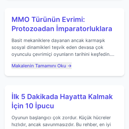
MMO Türünün Evrimi:
Protozoadan İmparatorluklara
Basit mekaniklere dayanan ancak karmaşık
sosyal dinamikleri teşvik eden devasa çok
oyunculu çevrimiçi oyunların tarihini keşfedin.
Agar.io gibi oyunların mirasına bakıyoruz...
Makalenin Tamamını Oku →
İlk 5 Dakikada Hayatta Kalmak
İçin 10 İpucu
Oyunun başlangıcı çok zordur. Küçük hücreler
hızlıdır, ancak savunmasızdır. Bu rehber, en iyi