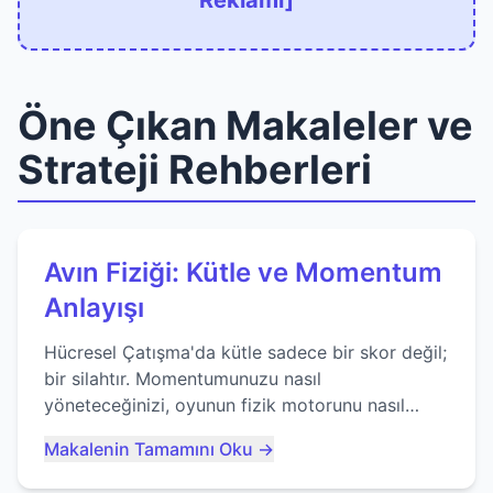
Reklamı]
Öne Çıkan Makaleler ve
Strateji Rehberleri
Avın Fiziği: Kütle ve Momentum
Anlayışı
Hücresel Çatışma'da kütle sadece bir skor değil;
bir silahtır. Momentumunuzu nasıl
yöneteceğinizi, oyunun fizik motorunu nasıl
kullanacağınızı ve anlık yutma sanatında nasıl
Makalenin Tamamını Oku →
ustalaşacağınızı öğrenin...