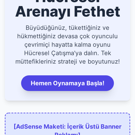
Arenayı Fethet
Büyüdüğünüz, tükettiğiniz ve
hükmettiğiniz devasa çok oyunculu
çevrimiçi hayatta kalma oyunu
Hücresel Çatışma'ya dalın. Tek
müttefikleriniz strateji ve boyutunuz!
Hemen Oynamaya Başla!
[AdSense Maketi: İçerik Üstü Banner