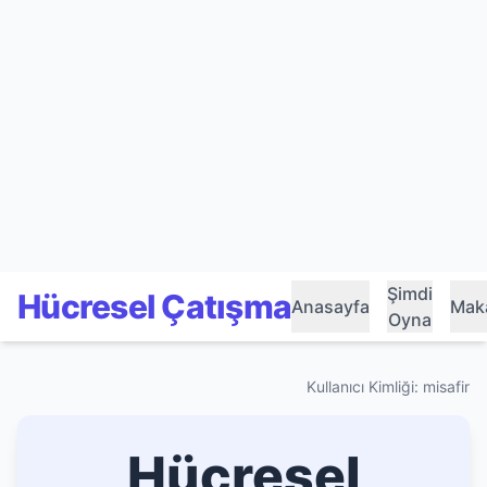
Şimdi
Hücresel Çatışma
Anasayfa
Maka
Oyna
Kullanıcı Kimliği: misafir
Hücresel