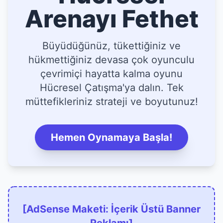
Arenayı Fethet
Büyüdüğünüz, tükettiğiniz ve
hükmettiğiniz devasa çok oyunculu
çevrimiçi hayatta kalma oyunu
Hücresel Çatışma'ya dalın. Tek
müttefikleriniz strateji ve boyutunuz!
Hemen Oynamaya Başla!
[AdSense Maketi: İçerik Üstü Banner