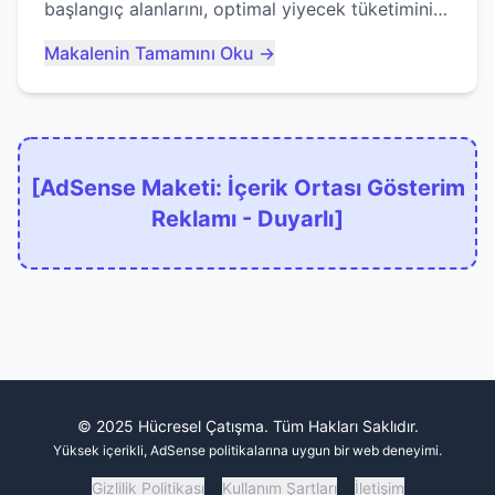
başlangıç alanlarını, optimal yiyecek tüketimini
ve devlere erken yem olmaktan nasıl
Makalenin Tamamını Oku →
kaçınacağınızı anlatıyor...
[AdSense Maketi: İçerik Ortası Gösterim
Reklamı - Duyarlı]
© 2025 Hücresel Çatışma. Tüm Hakları Saklıdır.
Yüksek içerikli, AdSense politikalarına uygun bir web deneyimi.
Gizlilik Politikası
Kullanım Şartları
İletişim