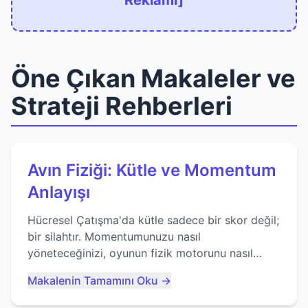
Reklamı]
Öne Çıkan Makaleler ve
Strateji Rehberleri
Avın Fiziği: Kütle ve Momentum
Anlayışı
Hücresel Çatışma'da kütle sadece bir skor değil;
bir silahtır. Momentumunuzu nasıl
yöneteceğinizi, oyunun fizik motorunu nasıl
kullanacağınızı ve anlık yutma sanatında nasıl
Makalenin Tamamını Oku →
ustalaşacağınızı öğrenin...