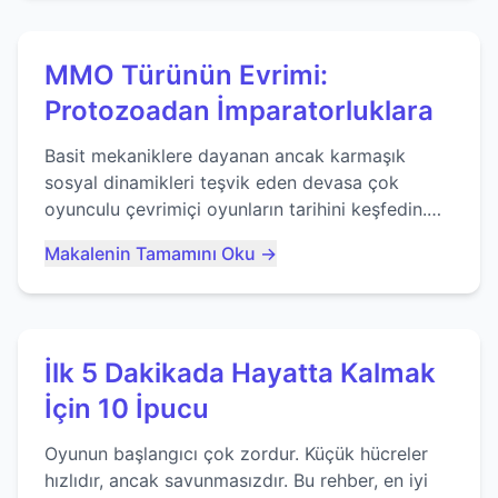
MMO Türünün Evrimi:
Protozoadan İmparatorluklara
Basit mekaniklere dayanan ancak karmaşık
sosyal dinamikleri teşvik eden devasa çok
oyunculu çevrimiçi oyunların tarihini keşfedin.
Agar.io gibi oyunların mirasına bakıyoruz...
Makalenin Tamamını Oku →
İlk 5 Dakikada Hayatta Kalmak
İçin 10 İpucu
Oyunun başlangıcı çok zordur. Küçük hücreler
hızlıdır, ancak savunmasızdır. Bu rehber, en iyi