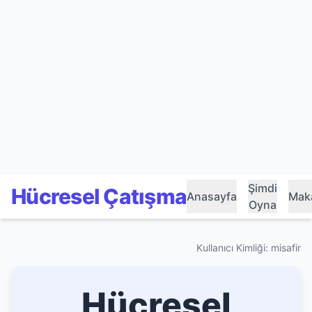
Şimdi
Hücresel Çatışma
Anasayfa
Maka
Oyna
Kullanıcı Kimliği: misafir
Hücresel