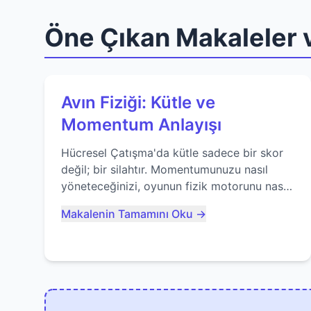
Öne Çıkan Makaleler v
Avın Fiziği: Kütle ve
Momentum Anlayışı
Hücresel Çatışma'da kütle sadece bir skor
değil; bir silahtır. Momentumunuzu nasıl
yöneteceğinizi, oyunun fizik motorunu nasıl
kullanacağınızı ve anlık yutma sanatında
Makalenin Tamamını Oku →
nasıl ustalaşacağınızı öğrenin...