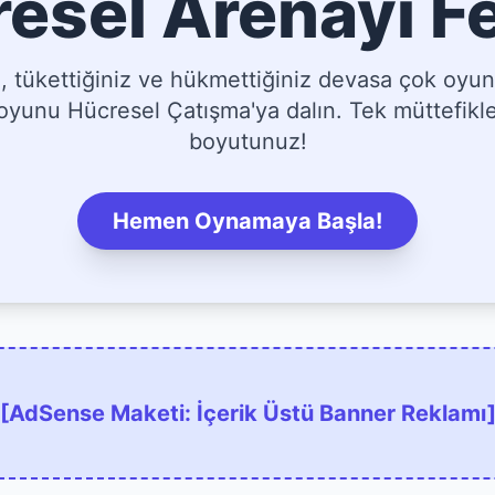
esel Arenayı F
tükettiğiniz ve hükmettiğiniz devasa çok oyun
yunu Hücresel Çatışma'ya dalın. Tek müttefikler
boyutunuz!
Hemen Oynamaya Başla!
[AdSense Maketi: İçerik Üstü Banner Reklamı