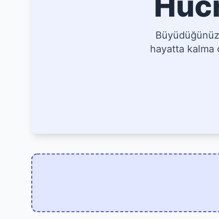
Hücr
Büyüdüğünüz, 
hayatta kalma o