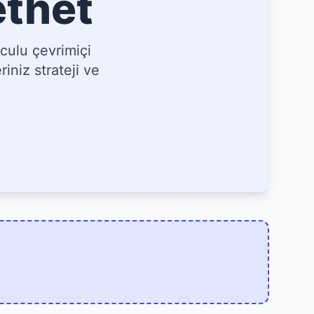
ethet
culu çevrimiçi
iniz strateji ve
]