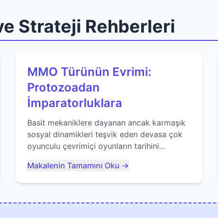
e Strateji Rehberleri
MMO Türünün Evrimi:
Protozoadan
İmparatorluklara
Basit mekaniklere dayanan ancak karmaşık
sosyal dinamikleri teşvik eden devasa çok
oyunculu çevrimiçi oyunların tarihini
keşfedin. Agar.io gibi oyunların mirasına
Makalenin Tamamını Oku →
bakıyoruz...