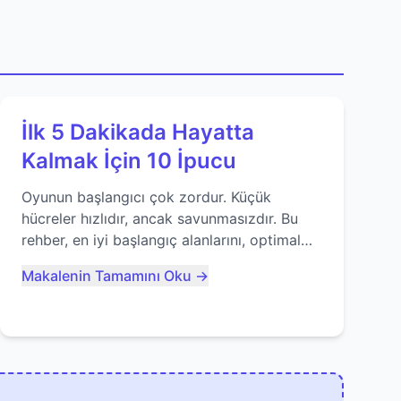
İlk 5 Dakikada Hayatta
Kalmak İçin 10 İpucu
Oyunun başlangıcı çok zordur. Küçük
hücreler hızlıdır, ancak savunmasızdır. Bu
rehber, en iyi başlangıç alanlarını, optimal
yiyecek tüketimini ve devlere erken yem
Makalenin Tamamını Oku →
olmaktan nasıl kaçınacağınızı anlatıyor...