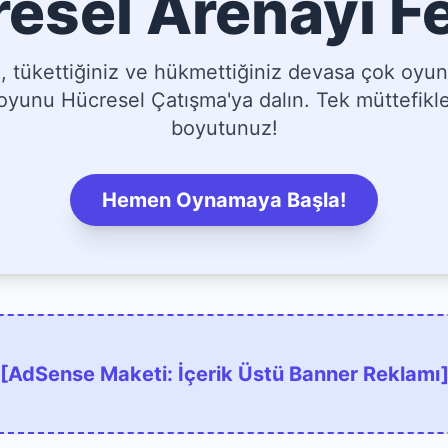
esel Arenayı F
tükettiğiniz ve hükmettiğiniz devasa çok oyun
yunu Hücresel Çatışma'ya dalın. Tek müttefikler
boyutunuz!
Hemen Oynamaya Başla!
[AdSense Maketi: İçerik Üstü Banner Reklamı