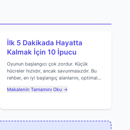
İlk 5 Dakikada Hayatta
Kalmak İçin 10 İpucu
Oyunun başlangıcı çok zordur. Küçük
hücreler hızlıdır, ancak savunmasızdır. Bu
rehber, en iyi başlangıç alanlarını, optimal
yiyecek tüketimini ve devlere erken yem
Makalenin Tamamını Oku →
olmaktan nasıl kaçınacağınızı anlatıyor...