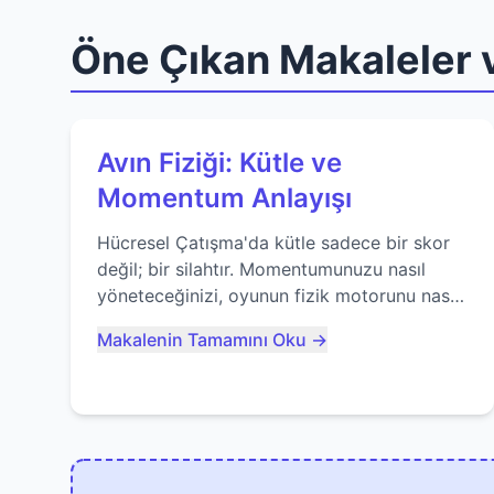
Öne Çıkan Makaleler v
Avın Fiziği: Kütle ve
Momentum Anlayışı
Hücresel Çatışma'da kütle sadece bir skor
değil; bir silahtır. Momentumunuzu nasıl
yöneteceğinizi, oyunun fizik motorunu nasıl
kullanacağınızı ve anlık yutma sanatında
Makalenin Tamamını Oku →
nasıl ustalaşacağınızı öğrenin...