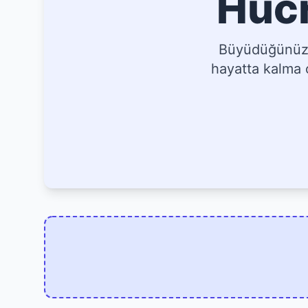
Hücr
Büyüdüğünüz, 
hayatta kalma o