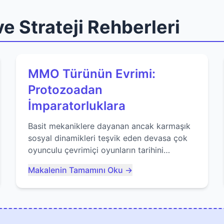
e Strateji Rehberleri
MMO Türünün Evrimi:
Protozoadan
İmparatorluklara
Basit mekaniklere dayanan ancak karmaşık
sosyal dinamikleri teşvik eden devasa çok
oyunculu çevrimiçi oyunların tarihini
keşfedin. Agar.io gibi oyunların mirasına
Makalenin Tamamını Oku →
bakıyoruz...