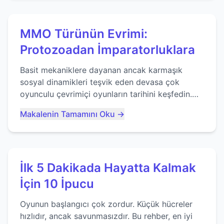
MMO Türünün Evrimi:
Protozoadan İmparatorluklara
Basit mekaniklere dayanan ancak karmaşık
sosyal dinamikleri teşvik eden devasa çok
oyunculu çevrimiçi oyunların tarihini keşfedin.
Agar.io gibi oyunların mirasına bakıyoruz...
Makalenin Tamamını Oku →
İlk 5 Dakikada Hayatta Kalmak
İçin 10 İpucu
Oyunun başlangıcı çok zordur. Küçük hücreler
hızlıdır, ancak savunmasızdır. Bu rehber, en iyi