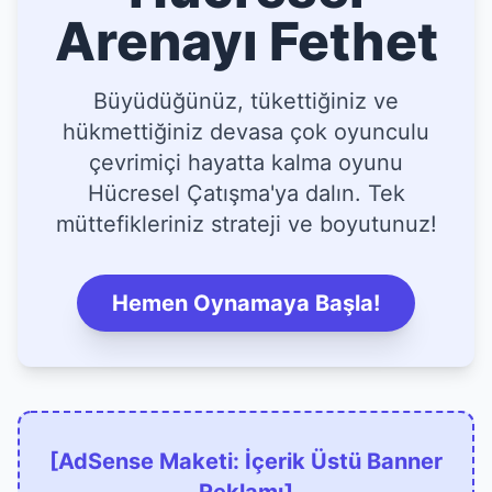
Arenayı Fethet
Büyüdüğünüz, tükettiğiniz ve
hükmettiğiniz devasa çok oyunculu
çevrimiçi hayatta kalma oyunu
Hücresel Çatışma'ya dalın. Tek
müttefikleriniz strateji ve boyutunuz!
Hemen Oynamaya Başla!
[AdSense Maketi: İçerik Üstü Banner