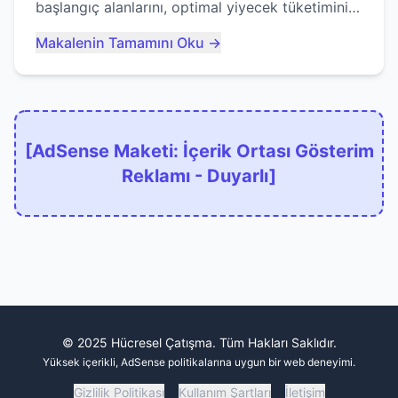
başlangıç alanlarını, optimal yiyecek tüketimini
ve devlere erken yem olmaktan nasıl
Makalenin Tamamını Oku →
kaçınacağınızı anlatıyor...
[AdSense Maketi: İçerik Ortası Gösterim
Reklamı - Duyarlı]
© 2025 Hücresel Çatışma. Tüm Hakları Saklıdır.
Yüksek içerikli, AdSense politikalarına uygun bir web deneyimi.
Gizlilik Politikası
Kullanım Şartları
İletişim