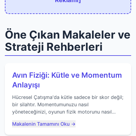
Reklamı]
Öne Çıkan Makaleler ve
Strateji Rehberleri
Avın Fiziği: Kütle ve Momentum
Anlayışı
Hücresel Çatışma'da kütle sadece bir skor değil;
bir silahtır. Momentumunuzu nasıl
yöneteceğinizi, oyunun fizik motorunu nasıl
kullanacağınızı ve anlık yutma sanatında nasıl
Makalenin Tamamını Oku →
ustalaşacağınızı öğrenin...