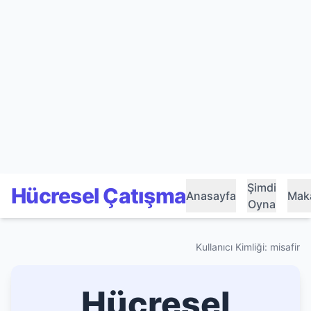
Şimdi
Hücresel Çatışma
Anasayfa
Maka
Oyna
Kullanıcı Kimliği: misafir
Hücresel