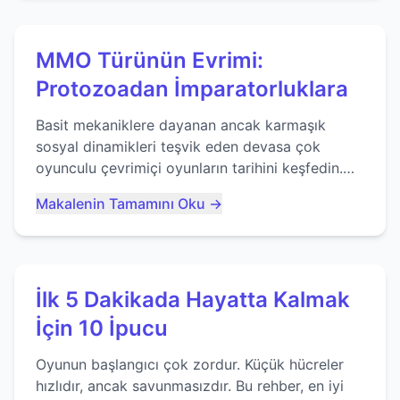
MMO Türünün Evrimi:
Protozoadan İmparatorluklara
Basit mekaniklere dayanan ancak karmaşık
sosyal dinamikleri teşvik eden devasa çok
oyunculu çevrimiçi oyunların tarihini keşfedin.
Agar.io gibi oyunların mirasına bakıyoruz...
Makalenin Tamamını Oku →
İlk 5 Dakikada Hayatta Kalmak
İçin 10 İpucu
Oyunun başlangıcı çok zordur. Küçük hücreler
hızlıdır, ancak savunmasızdır. Bu rehber, en iyi