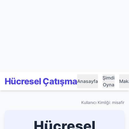
Şimdi
Hücresel Çatışma
Anasayfa
Maka
Oyna
Kullanıcı Kimliği: misafir
Hücresel