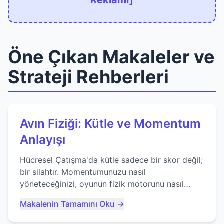
Reklamı]
Öne Çıkan Makaleler ve
Strateji Rehberleri
Avın Fiziği: Kütle ve Momentum
Anlayışı
Hücresel Çatışma'da kütle sadece bir skor değil;
bir silahtır. Momentumunuzu nasıl
yöneteceğinizi, oyunun fizik motorunu nasıl
kullanacağınızı ve anlık yutma sanatında nasıl
Makalenin Tamamını Oku →
ustalaşacağınızı öğrenin...