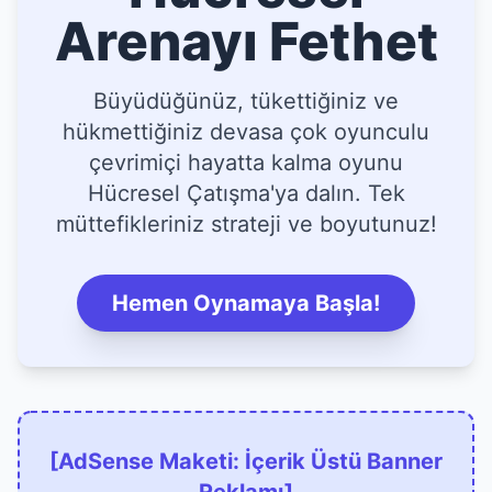
Arenayı Fethet
Büyüdüğünüz, tükettiğiniz ve
hükmettiğiniz devasa çok oyunculu
çevrimiçi hayatta kalma oyunu
Hücresel Çatışma'ya dalın. Tek
müttefikleriniz strateji ve boyutunuz!
Hemen Oynamaya Başla!
[AdSense Maketi: İçerik Üstü Banner