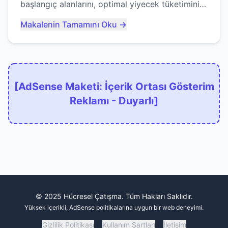
başlangıç alanlarını, optimal yiyecek tüketimini
ve devlere erken yem olmaktan nasıl
Makalenin Tamamını Oku →
kaçınacağınızı anlatıyor...
[AdSense Maketi: İçerik Ortası Gösterim
Reklamı - Duyarlı]
© 2025 Hücresel Çatışma. Tüm Hakları Saklıdır.
Yüksek içerikli, AdSense politikalarına uygun bir web deneyimi.
Gizlilik Politikası
Kullanım Şartları
İletişim