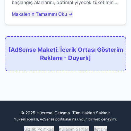
başlangıç alanlarını, optimal yiyecek tüketimini
ve devlere erken yem olmaktan nasıl
Makalenin Tamamını Oku →
kaçınacağınızı anlatıyor...
[AdSense Maketi: İçerik Ortası Gösterim
Reklamı - Duyarlı]
© 2025 Hücresel Çatışma. Tüm Hakları Saklıdır.
Yüksek içerikli, AdSense politikalarına uygun bir web deneyimi.
Gizlilik Politikası
Kullanım Şartları
İletişim