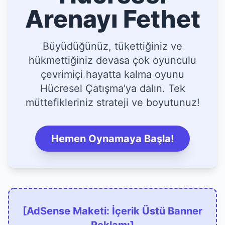
Arenayı Fethet
Büyüdüğünüz, tükettiğiniz ve
hükmettiğiniz devasa çok oyunculu
çevrimiçi hayatta kalma oyunu
Hücresel Çatışma'ya dalın. Tek
müttefikleriniz strateji ve boyutunuz!
Hemen Oynamaya Başla!
[AdSense Maketi: İçerik Üstü Banner