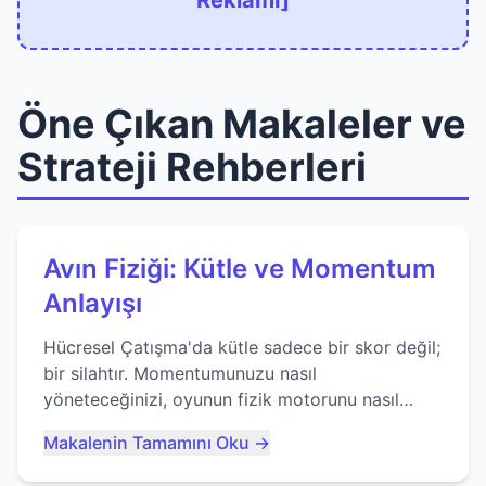
Reklamı]
Öne Çıkan Makaleler ve
Strateji Rehberleri
Avın Fiziği: Kütle ve Momentum
Anlayışı
Hücresel Çatışma'da kütle sadece bir skor değil;
bir silahtır. Momentumunuzu nasıl
yöneteceğinizi, oyunun fizik motorunu nasıl
kullanacağınızı ve anlık yutma sanatında nasıl
Makalenin Tamamını Oku →
ustalaşacağınızı öğrenin...