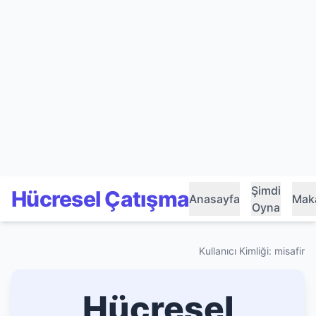
Şimdi
Hücresel Çatışma
Anasayfa
Maka
Oyna
Kullanıcı Kimliği: misafir
Hücresel