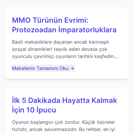
MMO Türünün Evrimi:
Protozoadan İmparatorluklara
Basit mekaniklere dayanan ancak karmaşık
sosyal dinamikleri teşvik eden devasa çok
oyunculu çevrimiçi oyunların tarihini keşfedin.
Agar.io gibi oyunların mirasına bakıyoruz...
Makalenin Tamamını Oku →
İlk 5 Dakikada Hayatta Kalmak
İçin 10 İpucu
Oyunun başlangıcı çok zordur. Küçük hücreler
hızlıdır, ancak savunmasızdır. Bu rehber, en iyi