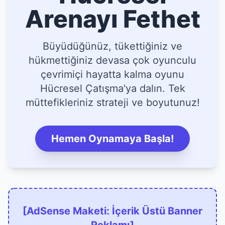
Arenayı Fethet
Büyüdüğünüz, tükettiğiniz ve
hükmettiğiniz devasa çok oyunculu
çevrimiçi hayatta kalma oyunu
Hücresel Çatışma'ya dalın. Tek
müttefikleriniz strateji ve boyutunuz!
Hemen Oynamaya Başla!
[AdSense Maketi: İçerik Üstü Banner