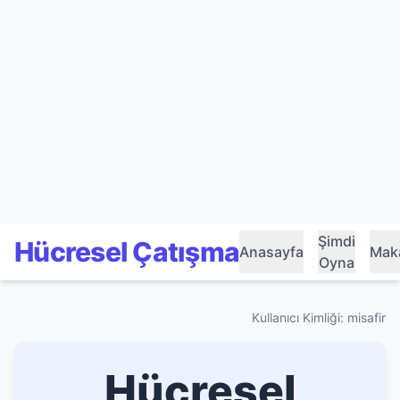
Şimdi
Hücresel Çatışma
Anasayfa
Maka
Oyna
Kullanıcı Kimliği: misafir
Hücresel