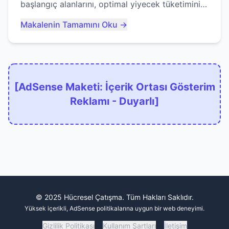
başlangıç alanlarını, optimal yiyecek tüketimini
ve devlere erken yem olmaktan nasıl
Makalenin Tamamını Oku →
kaçınacağınızı anlatıyor...
[AdSense Maketi: İçerik Ortası Gösterim
Reklamı - Duyarlı]
© 2025 Hücresel Çatışma. Tüm Hakları Saklıdır.
Yüksek içerikli, AdSense politikalarına uygun bir web deneyimi.
Gizlilik Politikası
Kullanım Şartları
İletişim