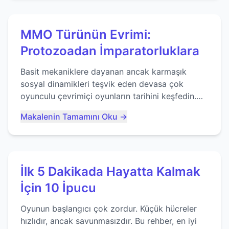
MMO Türünün Evrimi:
Protozoadan İmparatorluklara
Basit mekaniklere dayanan ancak karmaşık
sosyal dinamikleri teşvik eden devasa çok
oyunculu çevrimiçi oyunların tarihini keşfedin.
Agar.io gibi oyunların mirasına bakıyoruz...
Makalenin Tamamını Oku →
İlk 5 Dakikada Hayatta Kalmak
İçin 10 İpucu
Oyunun başlangıcı çok zordur. Küçük hücreler
hızlıdır, ancak savunmasızdır. Bu rehber, en iyi