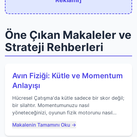
Reklamı]
Öne Çıkan Makaleler ve
Strateji Rehberleri
Avın Fiziği: Kütle ve Momentum
Anlayışı
Hücresel Çatışma'da kütle sadece bir skor değil;
bir silahtır. Momentumunuzu nasıl
yöneteceğinizi, oyunun fizik motorunu nasıl
kullanacağınızı ve anlık yutma sanatında nasıl
Makalenin Tamamını Oku →
ustalaşacağınızı öğrenin...