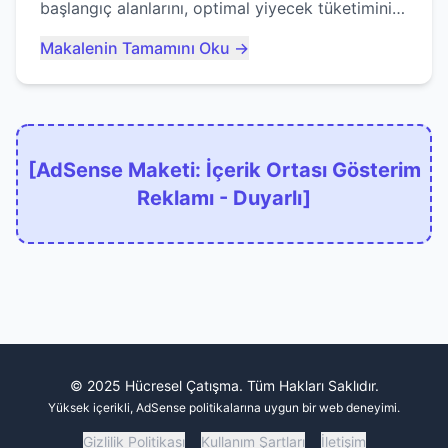
başlangıç alanlarını, optimal yiyecek tüketimini
ve devlere erken yem olmaktan nasıl
Makalenin Tamamını Oku →
kaçınacağınızı anlatıyor...
[AdSense Maketi: İçerik Ortası Gösterim
Reklamı - Duyarlı]
© 2025 Hücresel Çatışma. Tüm Hakları Saklıdır.
Yüksek içerikli, AdSense politikalarına uygun bir web deneyimi.
Gizlilik Politikası
Kullanım Şartları
İletişim