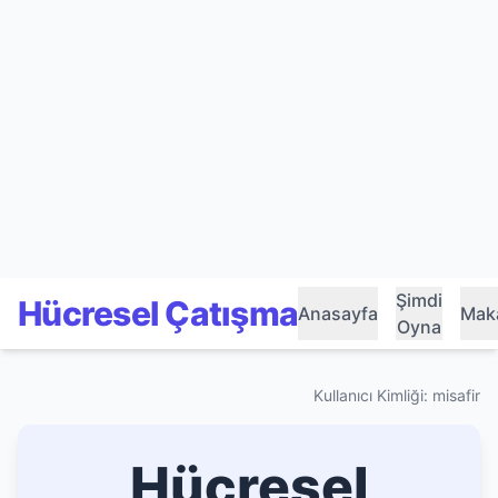
Şimdi
Hücresel Çatışma
Anasayfa
Maka
Oyna
Kullanıcı Kimliği: misafir
Hücresel