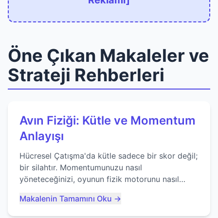
Reklamı]
Öne Çıkan Makaleler ve
Strateji Rehberleri
Avın Fiziği: Kütle ve Momentum
Anlayışı
Hücresel Çatışma'da kütle sadece bir skor değil;
bir silahtır. Momentumunuzu nasıl
yöneteceğinizi, oyunun fizik motorunu nasıl
kullanacağınızı ve anlık yutma sanatında nasıl
Makalenin Tamamını Oku →
ustalaşacağınızı öğrenin...