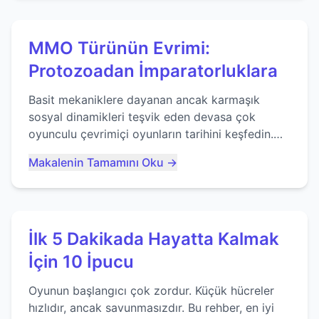
MMO Türünün Evrimi:
Protozoadan İmparatorluklara
Basit mekaniklere dayanan ancak karmaşık
sosyal dinamikleri teşvik eden devasa çok
oyunculu çevrimiçi oyunların tarihini keşfedin.
Agar.io gibi oyunların mirasına bakıyoruz...
Makalenin Tamamını Oku →
İlk 5 Dakikada Hayatta Kalmak
İçin 10 İpucu
Oyunun başlangıcı çok zordur. Küçük hücreler
hızlıdır, ancak savunmasızdır. Bu rehber, en iyi