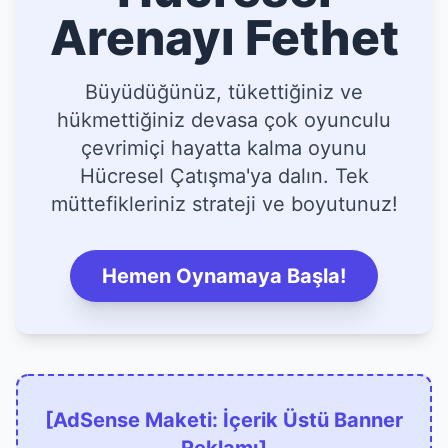
Arenayı Fethet
Büyüdüğünüz, tükettiğiniz ve
hükmettiğiniz devasa çok oyunculu
çevrimiçi hayatta kalma oyunu
Hücresel Çatışma'ya dalın. Tek
müttefikleriniz strateji ve boyutunuz!
Hemen Oynamaya Başla!
[AdSense Maketi: İçerik Üstü Banner