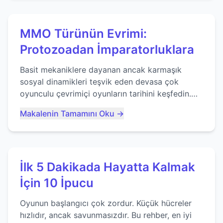
MMO Türünün Evrimi:
Protozoadan İmparatorluklara
Basit mekaniklere dayanan ancak karmaşık
sosyal dinamikleri teşvik eden devasa çok
oyunculu çevrimiçi oyunların tarihini keşfedin.
Agar.io gibi oyunların mirasına bakıyoruz...
Makalenin Tamamını Oku →
İlk 5 Dakikada Hayatta Kalmak
İçin 10 İpucu
Oyunun başlangıcı çok zordur. Küçük hücreler
hızlıdır, ancak savunmasızdır. Bu rehber, en iyi