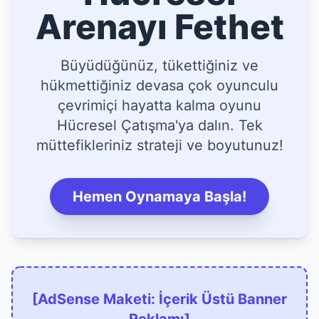
Arenayı Fethet
Büyüdüğünüz, tükettiğiniz ve
hükmettiğiniz devasa çok oyunculu
çevrimiçi hayatta kalma oyunu
Hücresel Çatışma'ya dalın. Tek
müttefikleriniz strateji ve boyutunuz!
Hemen Oynamaya Başla!
[AdSense Maketi: İçerik Üstü Banner