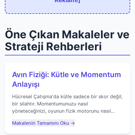
Reklamı]
Öne Çıkan Makaleler ve
Strateji Rehberleri
Avın Fiziği: Kütle ve Momentum
Anlayışı
Hücresel Çatışma'da kütle sadece bir skor değil;
bir silahtır. Momentumunuzu nasıl
yöneteceğinizi, oyunun fizik motorunu nasıl
kullanacağınızı ve anlık yutma sanatında nasıl
Makalenin Tamamını Oku →
ustalaşacağınızı öğrenin...