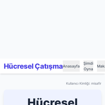
Şimdi
Hücresel Çatışma
Anasayfa
Maka
Oyna
Kullanıcı Kimliği: misafir
Hücresel