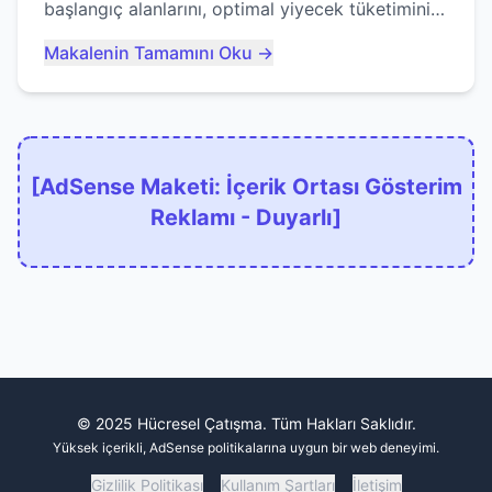
başlangıç alanlarını, optimal yiyecek tüketimini
ve devlere erken yem olmaktan nasıl
Makalenin Tamamını Oku →
kaçınacağınızı anlatıyor...
[AdSense Maketi: İçerik Ortası Gösterim
Reklamı - Duyarlı]
© 2025 Hücresel Çatışma. Tüm Hakları Saklıdır.
Yüksek içerikli, AdSense politikalarına uygun bir web deneyimi.
Gizlilik Politikası
Kullanım Şartları
İletişim