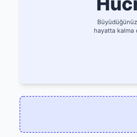
Hücr
Büyüdüğünüz, 
hayatta kalma o