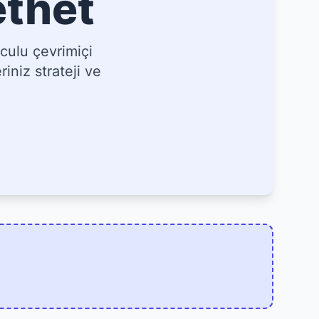
ethet
culu çevrimiçi
iniz strateji ve
]