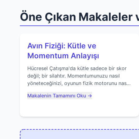
Öne Çıkan Makaleler v
Avın Fiziği: Kütle ve
Momentum Anlayışı
Hücresel Çatışma'da kütle sadece bir skor
değil; bir silahtır. Momentumunuzu nasıl
yöneteceğinizi, oyunun fizik motorunu nasıl
kullanacağınızı ve anlık yutma sanatında
Makalenin Tamamını Oku →
nasıl ustalaşacağınızı öğrenin...