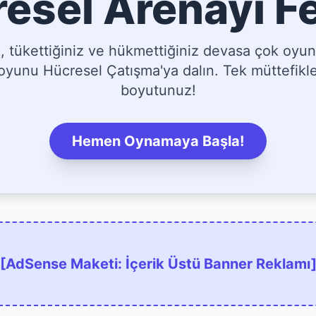
esel Arenayı F
tükettiğiniz ve hükmettiğiniz devasa çok oyun
yunu Hücresel Çatışma'ya dalın. Tek müttefikler
boyutunuz!
Hemen Oynamaya Başla!
[AdSense Maketi: İçerik Üstü Banner Reklamı