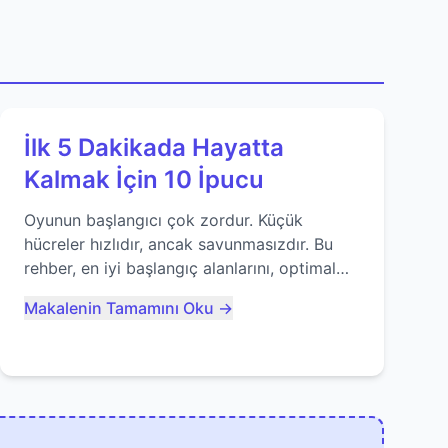
İlk 5 Dakikada Hayatta
Kalmak İçin 10 İpucu
Oyunun başlangıcı çok zordur. Küçük
hücreler hızlıdır, ancak savunmasızdır. Bu
rehber, en iyi başlangıç alanlarını, optimal
yiyecek tüketimini ve devlere erken yem
Makalenin Tamamını Oku →
olmaktan nasıl kaçınacağınızı anlatıyor...