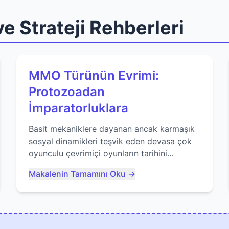
e Strateji Rehberleri
MMO Türünün Evrimi:
Protozoadan
İmparatorluklara
Basit mekaniklere dayanan ancak karmaşık
sosyal dinamikleri teşvik eden devasa çok
oyunculu çevrimiçi oyunların tarihini
keşfedin. Agar.io gibi oyunların mirasına
Makalenin Tamamını Oku →
bakıyoruz...