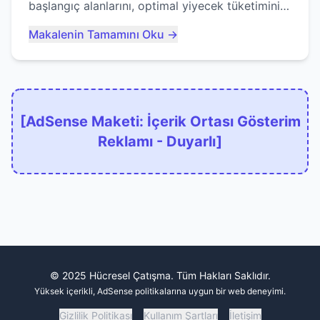
başlangıç alanlarını, optimal yiyecek tüketimini
ve devlere erken yem olmaktan nasıl
Makalenin Tamamını Oku →
kaçınacağınızı anlatıyor...
[AdSense Maketi: İçerik Ortası Gösterim
Reklamı - Duyarlı]
© 2025 Hücresel Çatışma. Tüm Hakları Saklıdır.
Yüksek içerikli, AdSense politikalarına uygun bir web deneyimi.
Gizlilik Politikası
Kullanım Şartları
İletişim