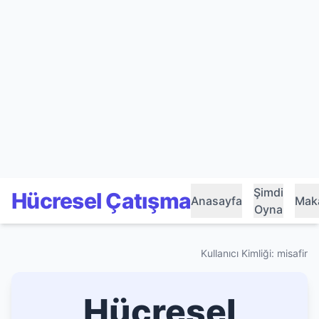
Şimdi
Hücresel Çatışma
Anasayfa
Maka
Oyna
Kullanıcı Kimliği: misafir
Hücresel