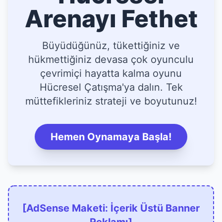
Arenayı Fethet
Büyüdüğünüz, tükettiğiniz ve
hükmettiğiniz devasa çok oyunculu
çevrimiçi hayatta kalma oyunu
Hücresel Çatışma'ya dalın. Tek
müttefikleriniz strateji ve boyutunuz!
Hemen Oynamaya Başla!
[AdSense Maketi: İçerik Üstü Banner