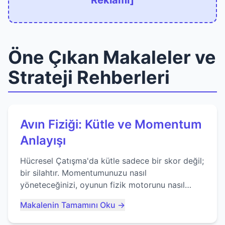
Reklamı]
Öne Çıkan Makaleler ve
Strateji Rehberleri
Avın Fiziği: Kütle ve Momentum
Anlayışı
Hücresel Çatışma'da kütle sadece bir skor değil;
bir silahtır. Momentumunuzu nasıl
yöneteceğinizi, oyunun fizik motorunu nasıl
kullanacağınızı ve anlık yutma sanatında nasıl
Makalenin Tamamını Oku →
ustalaşacağınızı öğrenin...