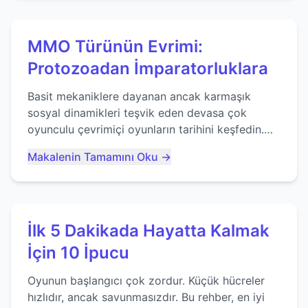
MMO Türünün Evrimi:
Protozoadan İmparatorluklara
Basit mekaniklere dayanan ancak karmaşık
sosyal dinamikleri teşvik eden devasa çok
oyunculu çevrimiçi oyunların tarihini keşfedin.
Agar.io gibi oyunların mirasına bakıyoruz...
Makalenin Tamamını Oku →
İlk 5 Dakikada Hayatta Kalmak
İçin 10 İpucu
Oyunun başlangıcı çok zordur. Küçük hücreler
hızlıdır, ancak savunmasızdır. Bu rehber, en iyi