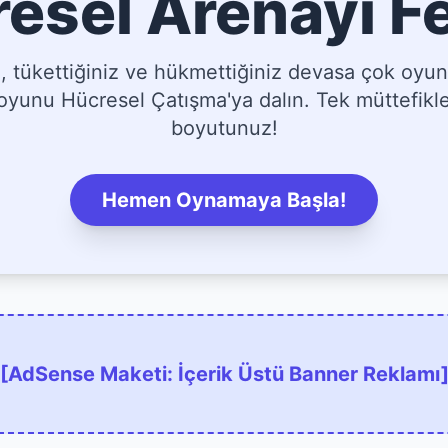
esel Arenayı F
tükettiğiniz ve hükmettiğiniz devasa çok oyun
yunu Hücresel Çatışma'ya dalın. Tek müttefikler
boyutunuz!
Hemen Oynamaya Başla!
[AdSense Maketi: İçerik Üstü Banner Reklamı