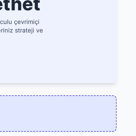
ethet
culu çevrimiçi
iniz strateji ve
]