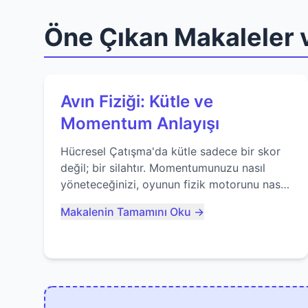
Öne Çıkan Makaleler v
Avın Fiziği: Kütle ve
Momentum Anlayışı
Hücresel Çatışma'da kütle sadece bir skor
değil; bir silahtır. Momentumunuzu nasıl
yöneteceğinizi, oyunun fizik motorunu nasıl
kullanacağınızı ve anlık yutma sanatında
Makalenin Tamamını Oku →
nasıl ustalaşacağınızı öğrenin...