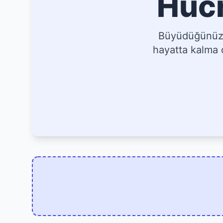
Hücr
Büyüdüğünüz, 
hayatta kalma o