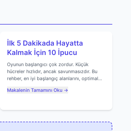
İlk 5 Dakikada Hayatta
Kalmak İçin 10 İpucu
Oyunun başlangıcı çok zordur. Küçük
hücreler hızlıdır, ancak savunmasızdır. Bu
rehber, en iyi başlangıç alanlarını, optimal
yiyecek tüketimini ve devlere erken yem
Makalenin Tamamını Oku →
olmaktan nasıl kaçınacağınızı anlatıyor...