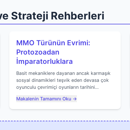
e Strateji Rehberleri
MMO Türünün Evrimi:
Protozoadan
İmparatorluklara
Basit mekaniklere dayanan ancak karmaşık
sosyal dinamikleri teşvik eden devasa çok
oyunculu çevrimiçi oyunların tarihini
keşfedin. Agar.io gibi oyunların mirasına
Makalenin Tamamını Oku →
bakıyoruz...