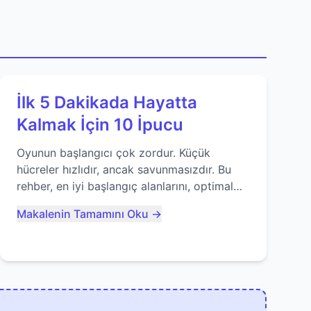
İlk 5 Dakikada Hayatta
Kalmak İçin 10 İpucu
Oyunun başlangıcı çok zordur. Küçük
hücreler hızlıdır, ancak savunmasızdır. Bu
rehber, en iyi başlangıç alanlarını, optimal
yiyecek tüketimini ve devlere erken yem
Makalenin Tamamını Oku →
olmaktan nasıl kaçınacağınızı anlatıyor...