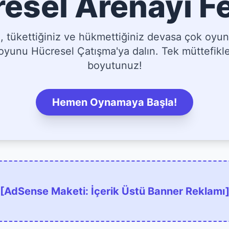
esel Arenayı F
tükettiğiniz ve hükmettiğiniz devasa çok oyun
yunu Hücresel Çatışma'ya dalın. Tek müttefikler
boyutunuz!
Hemen Oynamaya Başla!
[AdSense Maketi: İçerik Üstü Banner Reklamı