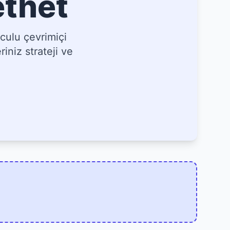
ethet
culu çevrimiçi
iniz strateji ve
]