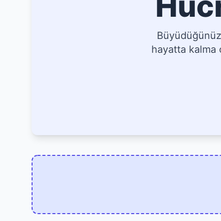
Hücr
Büyüdüğünüz, 
hayatta kalma o