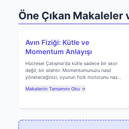
Öne Çıkan Makaleler v
Avın Fiziği: Kütle ve
Momentum Anlayışı
Hücresel Çatışma'da kütle sadece bir skor
değil; bir silahtır. Momentumunuzu nasıl
yöneteceğinizi, oyunun fizik motorunu nasıl
kullanacağınızı ve anlık yutma sanatında
Makalenin Tamamını Oku →
nasıl ustalaşacağınızı öğrenin...