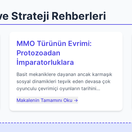
e Strateji Rehberleri
MMO Türünün Evrimi:
Protozoadan
İmparatorluklara
Basit mekaniklere dayanan ancak karmaşık
sosyal dinamikleri teşvik eden devasa çok
oyunculu çevrimiçi oyunların tarihini
keşfedin. Agar.io gibi oyunların mirasına
Makalenin Tamamını Oku →
bakıyoruz...