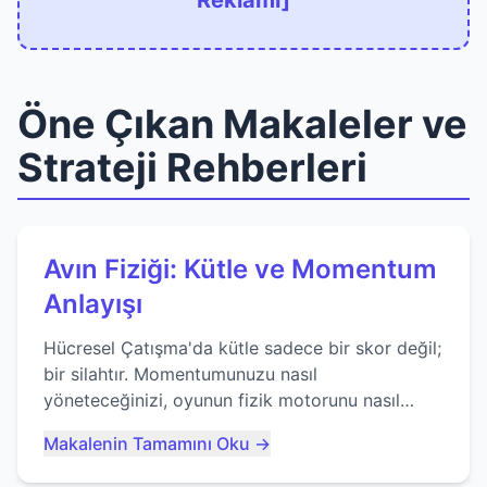
Reklamı]
Öne Çıkan Makaleler ve
Strateji Rehberleri
Avın Fiziği: Kütle ve Momentum
Anlayışı
Hücresel Çatışma'da kütle sadece bir skor değil;
bir silahtır. Momentumunuzu nasıl
yöneteceğinizi, oyunun fizik motorunu nasıl
kullanacağınızı ve anlık yutma sanatında nasıl
Makalenin Tamamını Oku →
ustalaşacağınızı öğrenin...