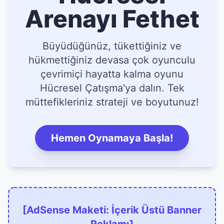
Arenayı Fethet
Büyüdüğünüz, tükettiğiniz ve
hükmettiğiniz devasa çok oyunculu
çevrimiçi hayatta kalma oyunu
Hücresel Çatışma'ya dalın. Tek
müttefikleriniz strateji ve boyutunuz!
Hemen Oynamaya Başla!
[AdSense Maketi: İçerik Üstü Banner