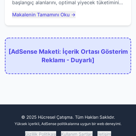
başlangıç alanlarını, optimal yiyecek tüketimini
ve devlere erken yem olmaktan nasıl
Makalenin Tamamını Oku →
kaçınacağınızı anlatıyor...
[AdSense Maketi: İçerik Ortası Gösterim
Reklamı - Duyarlı]
© 2025 Hücresel Çatışma. Tüm Hakları Saklıdır.
Yüksek içerikli, AdSense politikalarına uygun bir web deneyimi.
Gizlilik Politikası
Kullanım Şartları
İletişim