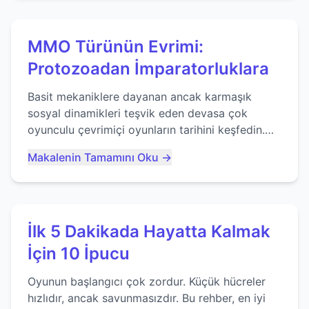
MMO Türünün Evrimi:
Protozoadan İmparatorluklara
Basit mekaniklere dayanan ancak karmaşık
sosyal dinamikleri teşvik eden devasa çok
oyunculu çevrimiçi oyunların tarihini keşfedin.
Agar.io gibi oyunların mirasına bakıyoruz...
Makalenin Tamamını Oku →
İlk 5 Dakikada Hayatta Kalmak
İçin 10 İpucu
Oyunun başlangıcı çok zordur. Küçük hücreler
hızlıdır, ancak savunmasızdır. Bu rehber, en iyi