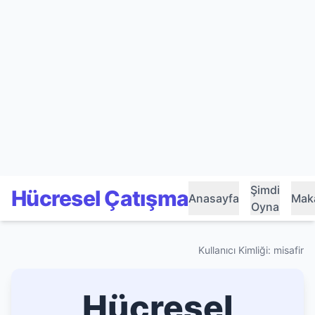
Şimdi
Hücresel Çatışma
Anasayfa
Maka
Oyna
Kullanıcı Kimliği: misafir
Hücresel