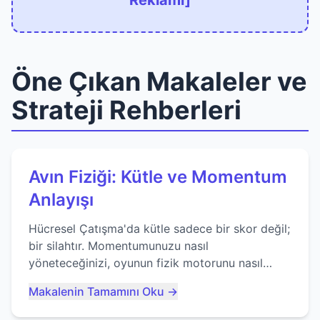
Reklamı]
Öne Çıkan Makaleler ve
Strateji Rehberleri
Avın Fiziği: Kütle ve Momentum
Anlayışı
Hücresel Çatışma'da kütle sadece bir skor değil;
bir silahtır. Momentumunuzu nasıl
yöneteceğinizi, oyunun fizik motorunu nasıl
kullanacağınızı ve anlık yutma sanatında nasıl
Makalenin Tamamını Oku →
ustalaşacağınızı öğrenin...