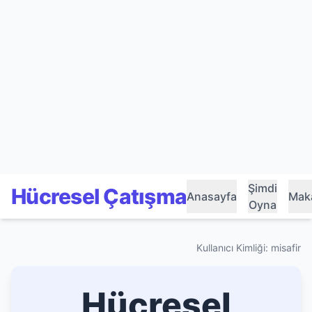
Şimdi
Hücresel Çatışma
Anasayfa
Maka
Oyna
Kullanıcı Kimliği: misafir
Hücresel