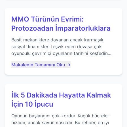
MMO Türünün Evrimi:
Protozoadan İmparatorluklara
Basit mekaniklere dayanan ancak karmaşık
sosyal dinamikleri teşvik eden devasa çok
oyunculu çevrimiçi oyunların tarihini keşfedin.
Agar.io gibi oyunların mirasına bakıyoruz...
Makalenin Tamamını Oku →
İlk 5 Dakikada Hayatta Kalmak
İçin 10 İpucu
Oyunun başlangıcı çok zordur. Küçük hücreler
hızlıdır, ancak savunmasızdır. Bu rehber, en iyi