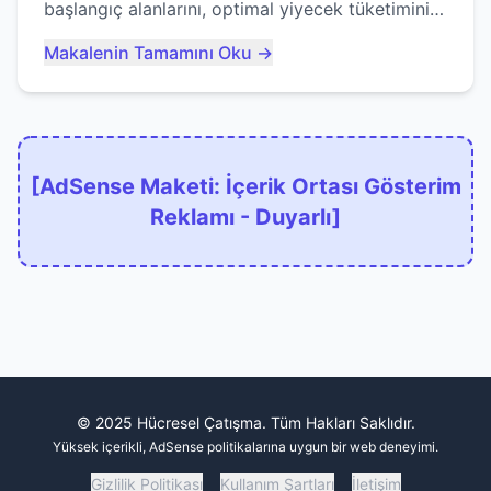
başlangıç alanlarını, optimal yiyecek tüketimini
ve devlere erken yem olmaktan nasıl
Makalenin Tamamını Oku →
kaçınacağınızı anlatıyor...
[AdSense Maketi: İçerik Ortası Gösterim
Reklamı - Duyarlı]
© 2025 Hücresel Çatışma. Tüm Hakları Saklıdır.
Yüksek içerikli, AdSense politikalarına uygun bir web deneyimi.
Gizlilik Politikası
Kullanım Şartları
İletişim