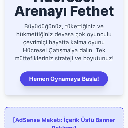
Arenayı Fethet
Büyüdüğünüz, tükettiğiniz ve
hükmettiğiniz devasa çok oyunculu
çevrimiçi hayatta kalma oyunu
Hücresel Çatışma'ya dalın. Tek
müttefikleriniz strateji ve boyutunuz!
Hemen Oynamaya Başla!
[AdSense Maketi: İçerik Üstü Banner