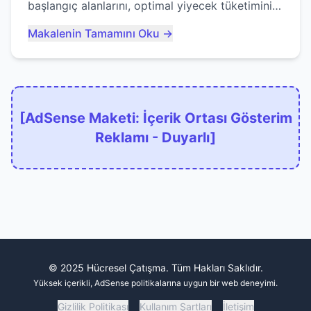
başlangıç alanlarını, optimal yiyecek tüketimini
ve devlere erken yem olmaktan nasıl
Makalenin Tamamını Oku →
kaçınacağınızı anlatıyor...
[AdSense Maketi: İçerik Ortası Gösterim
Reklamı - Duyarlı]
© 2025 Hücresel Çatışma. Tüm Hakları Saklıdır.
Yüksek içerikli, AdSense politikalarına uygun bir web deneyimi.
Gizlilik Politikası
Kullanım Şartları
İletişim