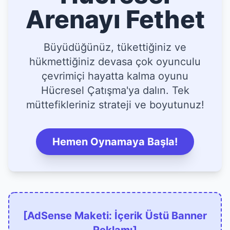
Arenayı Fethet
Büyüdüğünüz, tükettiğiniz ve
hükmettiğiniz devasa çok oyunculu
çevrimiçi hayatta kalma oyunu
Hücresel Çatışma'ya dalın. Tek
müttefikleriniz strateji ve boyutunuz!
Hemen Oynamaya Başla!
[AdSense Maketi: İçerik Üstü Banner