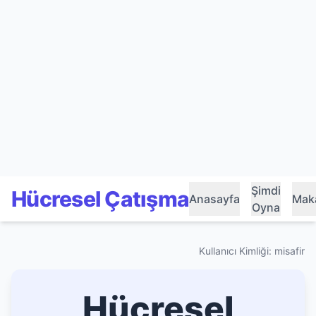
Şimdi
Hücresel Çatışma
Anasayfa
Maka
Oyna
Kullanıcı Kimliği: misafir
Hücresel