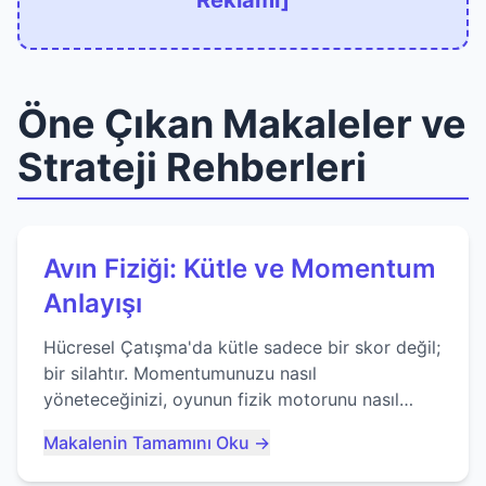
Reklamı]
Öne Çıkan Makaleler ve
Strateji Rehberleri
Avın Fiziği: Kütle ve Momentum
Anlayışı
Hücresel Çatışma'da kütle sadece bir skor değil;
bir silahtır. Momentumunuzu nasıl
yöneteceğinizi, oyunun fizik motorunu nasıl
kullanacağınızı ve anlık yutma sanatında nasıl
Makalenin Tamamını Oku →
ustalaşacağınızı öğrenin...