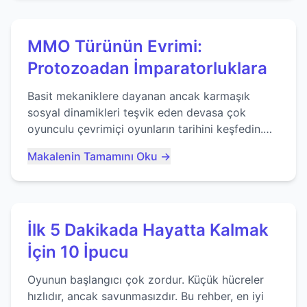
MMO Türünün Evrimi:
Protozoadan İmparatorluklara
Basit mekaniklere dayanan ancak karmaşık
sosyal dinamikleri teşvik eden devasa çok
oyunculu çevrimiçi oyunların tarihini keşfedin.
Agar.io gibi oyunların mirasına bakıyoruz...
Makalenin Tamamını Oku →
İlk 5 Dakikada Hayatta Kalmak
İçin 10 İpucu
Oyunun başlangıcı çok zordur. Küçük hücreler
hızlıdır, ancak savunmasızdır. Bu rehber, en iyi