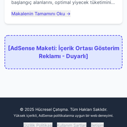
başlangıç alanlarını, optimal yiyecek tüketimini
ve devlere erken yem olmaktan nasıl
Makalenin Tamamını Oku →
kaçınacağınızı anlatıyor...
[AdSense Maketi: İçerik Ortası Gösterim
Reklamı - Duyarlı]
© 2025 Hücresel Çatışma. Tüm Hakları Saklıdır.
Yüksek içerikli, AdSense politikalarına uygun bir web deneyimi.
Gizlilik Politikası
Kullanım Şartları
İletişim