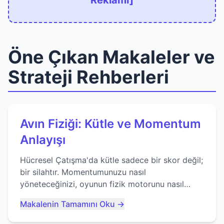
Reklamı]
Öne Çıkan Makaleler ve
Strateji Rehberleri
Avın Fiziği: Kütle ve Momentum
Anlayışı
Hücresel Çatışma'da kütle sadece bir skor değil;
bir silahtır. Momentumunuzu nasıl
yöneteceğinizi, oyunun fizik motorunu nasıl
kullanacağınızı ve anlık yutma sanatında nasıl
Makalenin Tamamını Oku →
ustalaşacağınızı öğrenin...