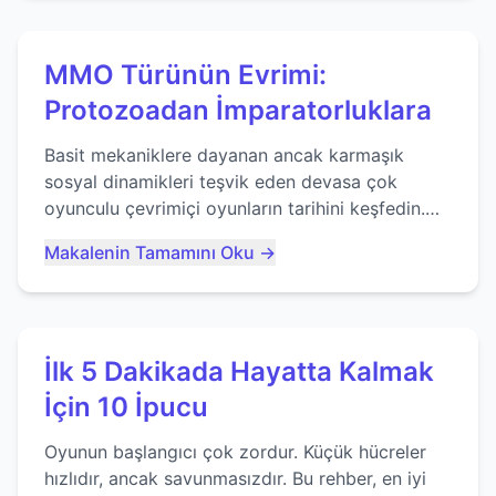
MMO Türünün Evrimi:
Protozoadan İmparatorluklara
Basit mekaniklere dayanan ancak karmaşık
sosyal dinamikleri teşvik eden devasa çok
oyunculu çevrimiçi oyunların tarihini keşfedin.
Agar.io gibi oyunların mirasına bakıyoruz...
Makalenin Tamamını Oku →
İlk 5 Dakikada Hayatta Kalmak
İçin 10 İpucu
Oyunun başlangıcı çok zordur. Küçük hücreler
hızlıdır, ancak savunmasızdır. Bu rehber, en iyi