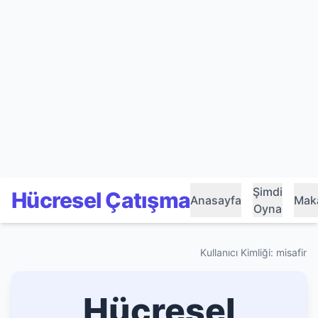
Şimdi
Hücresel Çatışma
Anasayfa
Maka
Oyna
Kullanıcı Kimliği: misafir
Hücresel