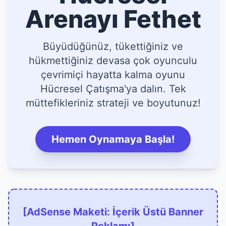
Arenayı Fethet
Büyüdüğünüz, tükettiğiniz ve
hükmettiğiniz devasa çok oyunculu
çevrimiçi hayatta kalma oyunu
Hücresel Çatışma'ya dalın. Tek
müttefikleriniz strateji ve boyutunuz!
Hemen Oynamaya Başla!
[AdSense Maketi: İçerik Üstü Banner