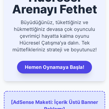
Arenayı Fethet
Büyüdüğünüz, tükettiğiniz ve
hükmettiğiniz devasa çok oyunculu
çevrimiçi hayatta kalma oyunu
Hücresel Çatışma'ya dalın. Tek
müttefikleriniz strateji ve boyutunuz!
Hemen Oynamaya Başla!
[AdSense Maketi: İçerik Üstü Banner