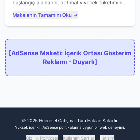
başlangıç alanlarını, optimal yiyecek tüketimini
ve devlere erken yem olmaktan nasıl
Makalenin Tamamını Oku →
kaçınacağınızı anlatıyor...
[AdSense Maketi: İçerik Ortası Gösterim
Reklamı - Duyarlı]
© 2025 Hücresel Çatışma. Tüm Hakları Saklıdır.
Yüksek içerikli, AdSense politikalarına uygun bir web deneyimi.
Gizlilik Politikası
Kullanım Şartları
İletişim