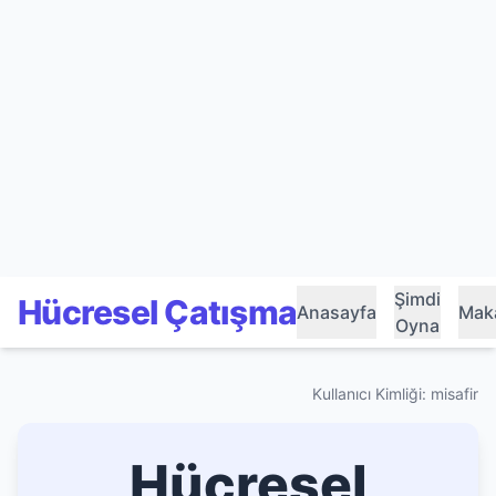
Şimdi
Hücresel Çatışma
Anasayfa
Maka
Oyna
Kullanıcı Kimliği: misafir
Hücresel