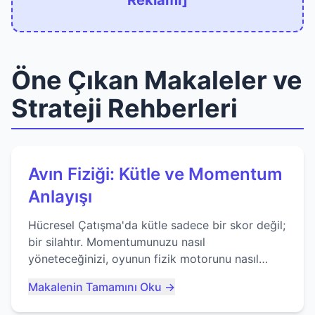
Reklamı]
Öne Çıkan Makaleler ve
Strateji Rehberleri
Avın Fiziği: Kütle ve Momentum
Anlayışı
Hücresel Çatışma'da kütle sadece bir skor değil;
bir silahtır. Momentumunuzu nasıl
yöneteceğinizi, oyunun fizik motorunu nasıl
kullanacağınızı ve anlık yutma sanatında nasıl
Makalenin Tamamını Oku →
ustalaşacağınızı öğrenin...