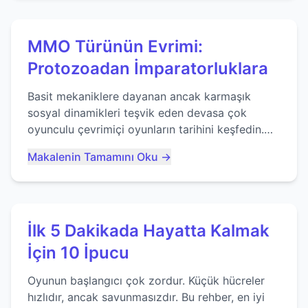
MMO Türünün Evrimi:
Protozoadan İmparatorluklara
Basit mekaniklere dayanan ancak karmaşık
sosyal dinamikleri teşvik eden devasa çok
oyunculu çevrimiçi oyunların tarihini keşfedin.
Agar.io gibi oyunların mirasına bakıyoruz...
Makalenin Tamamını Oku →
İlk 5 Dakikada Hayatta Kalmak
İçin 10 İpucu
Oyunun başlangıcı çok zordur. Küçük hücreler
hızlıdır, ancak savunmasızdır. Bu rehber, en iyi