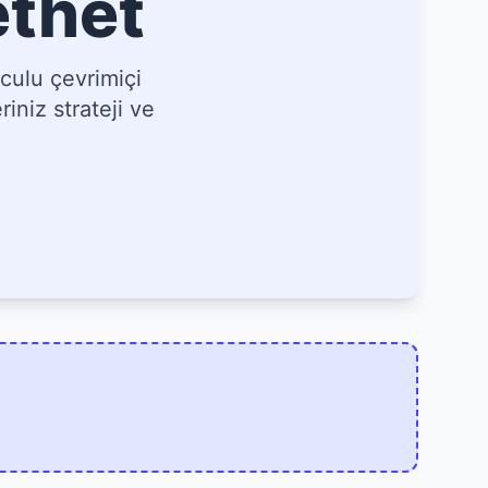
ethet
culu çevrimiçi
iniz strateji ve
]