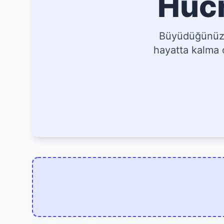
Hücr
Büyüdüğünüz, 
hayatta kalma o