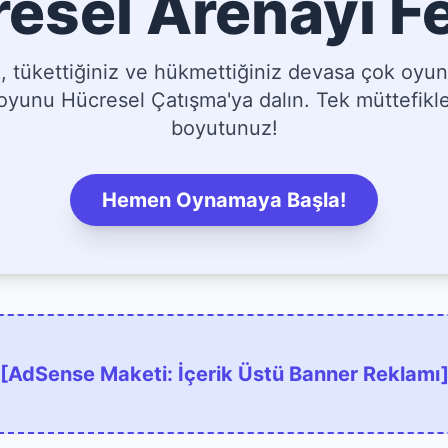
esel Arenayı F
tükettiğiniz ve hükmettiğiniz devasa çok oyun
yunu Hücresel Çatışma'ya dalın. Tek müttefikler
boyutunuz!
Hemen Oynamaya Başla!
[AdSense Maketi: İçerik Üstü Banner Reklamı