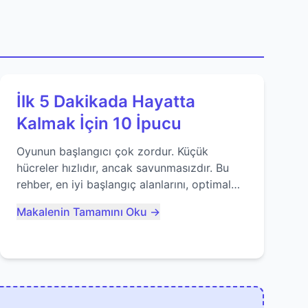
İlk 5 Dakikada Hayatta
Kalmak İçin 10 İpucu
Oyunun başlangıcı çok zordur. Küçük
hücreler hızlıdır, ancak savunmasızdır. Bu
rehber, en iyi başlangıç alanlarını, optimal
yiyecek tüketimini ve devlere erken yem
Makalenin Tamamını Oku →
olmaktan nasıl kaçınacağınızı anlatıyor...