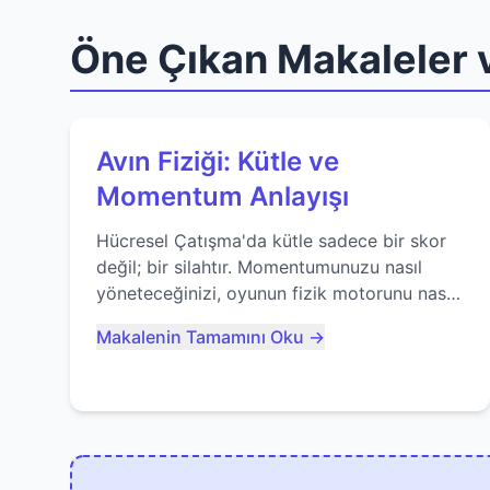
Öne Çıkan Makaleler v
Avın Fiziği: Kütle ve
Momentum Anlayışı
Hücresel Çatışma'da kütle sadece bir skor
değil; bir silahtır. Momentumunuzu nasıl
yöneteceğinizi, oyunun fizik motorunu nasıl
kullanacağınızı ve anlık yutma sanatında
Makalenin Tamamını Oku →
nasıl ustalaşacağınızı öğrenin...