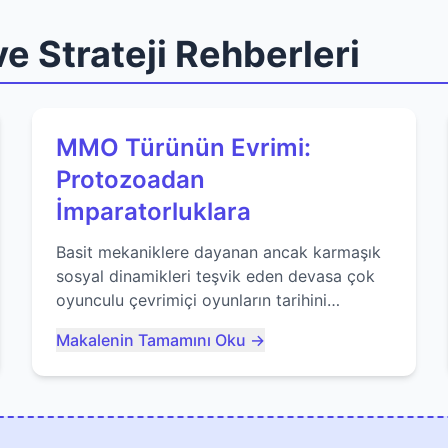
e Strateji Rehberleri
MMO Türünün Evrimi:
Protozoadan
İmparatorluklara
Basit mekaniklere dayanan ancak karmaşık
sosyal dinamikleri teşvik eden devasa çok
oyunculu çevrimiçi oyunların tarihini
keşfedin. Agar.io gibi oyunların mirasına
Makalenin Tamamını Oku →
bakıyoruz...