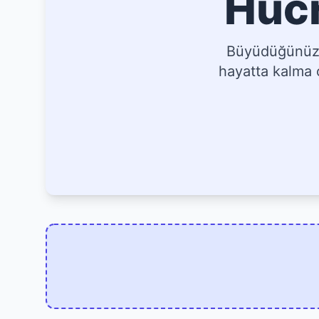
Hücr
Büyüdüğünüz, 
hayatta kalma o