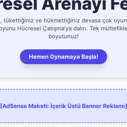
esel Arenayı F
tükettiğiniz ve hükmettiğiniz devasa çok oyun
yunu Hücresel Çatışma'ya dalın. Tek müttefikler
boyutunuz!
Hemen Oynamaya Başla!
[AdSense Maketi: İçerik Üstü Banner Reklamı