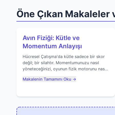
Öne Çıkan Makaleler v
Avın Fiziği: Kütle ve
Momentum Anlayışı
Hücresel Çatışma'da kütle sadece bir skor
değil; bir silahtır. Momentumunuzu nasıl
yöneteceğinizi, oyunun fizik motorunu nasıl
kullanacağınızı ve anlık yutma sanatında
Makalenin Tamamını Oku →
nasıl ustalaşacağınızı öğrenin...