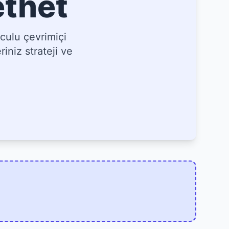
ethet
culu çevrimiçi
iniz strateji ve
]