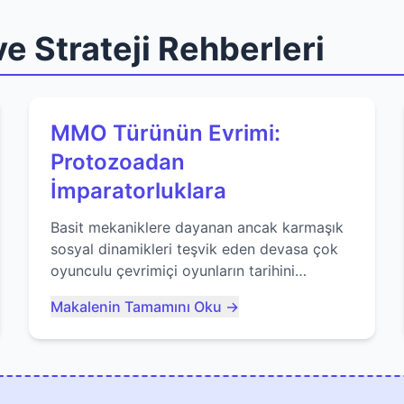
e Strateji Rehberleri
MMO Türünün Evrimi:
Protozoadan
İmparatorluklara
Basit mekaniklere dayanan ancak karmaşık
sosyal dinamikleri teşvik eden devasa çok
oyunculu çevrimiçi oyunların tarihini
keşfedin. Agar.io gibi oyunların mirasına
Makalenin Tamamını Oku →
bakıyoruz...