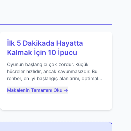
İlk 5 Dakikada Hayatta
Kalmak İçin 10 İpucu
Oyunun başlangıcı çok zordur. Küçük
hücreler hızlıdır, ancak savunmasızdır. Bu
rehber, en iyi başlangıç alanlarını, optimal
yiyecek tüketimini ve devlere erken yem
Makalenin Tamamını Oku →
olmaktan nasıl kaçınacağınızı anlatıyor...