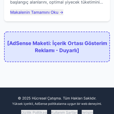
başlangıç alanlarını, optimal yiyecek tüketimini
ve devlere erken yem olmaktan nasıl
Makalenin Tamamını Oku →
kaçınacağınızı anlatıyor...
[AdSense Maketi: İçerik Ortası Gösterim
Reklamı - Duyarlı]
© 2025 Hücresel Çatışma. Tüm Hakları Saklıdır.
Yüksek içerikli, AdSense politikalarına uygun bir web deneyimi.
Gizlilik Politikası
Kullanım Şartları
İletişim