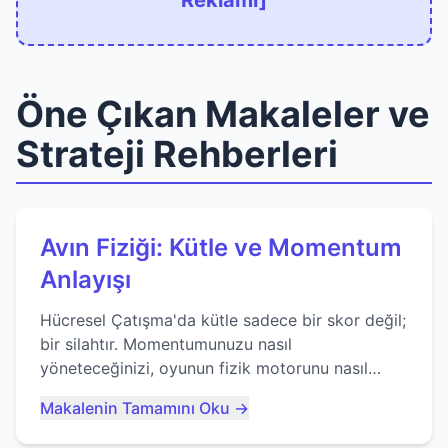
Reklamı]
Öne Çıkan Makaleler ve
Strateji Rehberleri
Avın Fiziği: Kütle ve Momentum
Anlayışı
Hücresel Çatışma'da kütle sadece bir skor değil;
bir silahtır. Momentumunuzu nasıl
yöneteceğinizi, oyunun fizik motorunu nasıl
kullanacağınızı ve anlık yutma sanatında nasıl
Makalenin Tamamını Oku →
ustalaşacağınızı öğrenin...