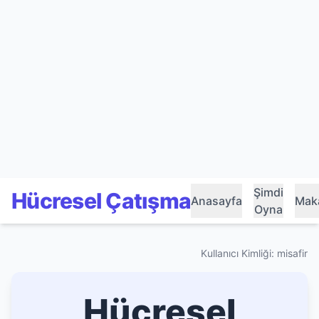
Şimdi
Hücresel Çatışma
Anasayfa
Maka
Oyna
Kullanıcı Kimliği: misafir
Hücresel