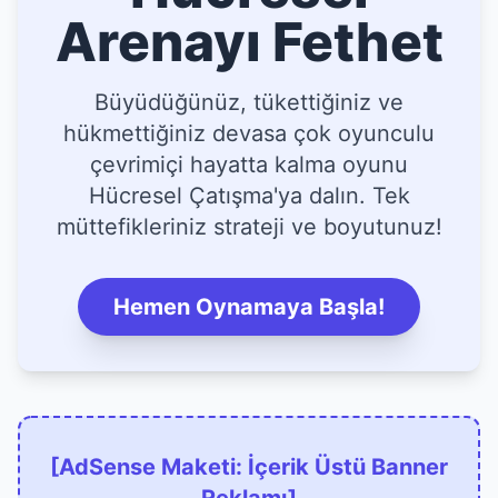
Arenayı Fethet
Büyüdüğünüz, tükettiğiniz ve
hükmettiğiniz devasa çok oyunculu
çevrimiçi hayatta kalma oyunu
Hücresel Çatışma'ya dalın. Tek
müttefikleriniz strateji ve boyutunuz!
Hemen Oynamaya Başla!
[AdSense Maketi: İçerik Üstü Banner