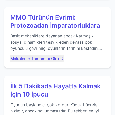
MMO Türünün Evrimi:
Protozoadan İmparatorluklara
Basit mekaniklere dayanan ancak karmaşık
sosyal dinamikleri teşvik eden devasa çok
oyunculu çevrimiçi oyunların tarihini keşfedin.
Agar.io gibi oyunların mirasına bakıyoruz...
Makalenin Tamamını Oku →
İlk 5 Dakikada Hayatta Kalmak
İçin 10 İpucu
Oyunun başlangıcı çok zordur. Küçük hücreler
hızlıdır, ancak savunmasızdır. Bu rehber, en iyi