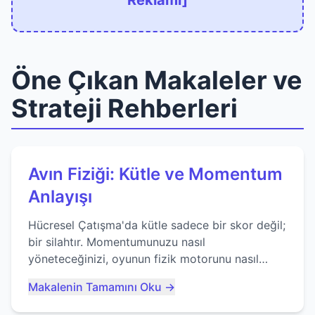
Reklamı]
Öne Çıkan Makaleler ve
Strateji Rehberleri
Avın Fiziği: Kütle ve Momentum
Anlayışı
Hücresel Çatışma'da kütle sadece bir skor değil;
bir silahtır. Momentumunuzu nasıl
yöneteceğinizi, oyunun fizik motorunu nasıl
kullanacağınızı ve anlık yutma sanatında nasıl
Makalenin Tamamını Oku →
ustalaşacağınızı öğrenin...