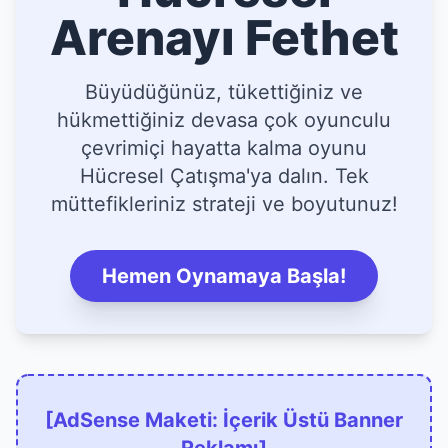
Arenayı Fethet
Büyüdüğünüz, tükettiğiniz ve
hükmettiğiniz devasa çok oyunculu
çevrimiçi hayatta kalma oyunu
Hücresel Çatışma'ya dalın. Tek
müttefikleriniz strateji ve boyutunuz!
Hemen Oynamaya Başla!
[AdSense Maketi: İçerik Üstü Banner