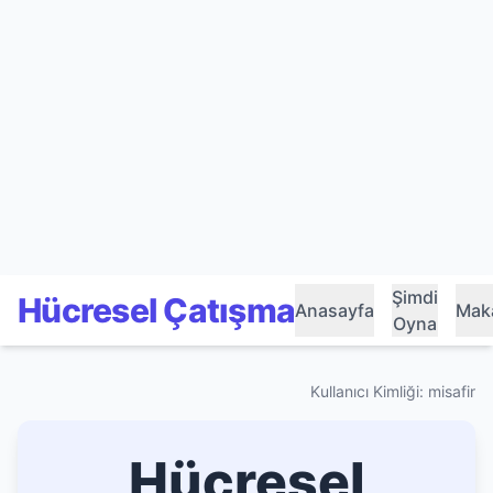
Şimdi
Hücresel Çatışma
Anasayfa
Maka
Oyna
Kullanıcı Kimliği: misafir
Hücresel