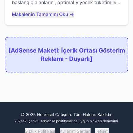
başlangıç alanlarını, optimal yiyecek tüketimini
ve devlere erken yem olmaktan nasıl
Makalenin Tamamını Oku →
kaçınacağınızı anlatıyor...
[AdSense Maketi: İçerik Ortası Gösterim
Reklamı - Duyarlı]
© 2025 Hücresel Çatışma. Tüm Hakları Saklıdır.
Yüksek içerikli, AdSense politikalarına uygun bir web deneyimi.
Gizlilik Politikası
Kullanım Şartları
İletişim