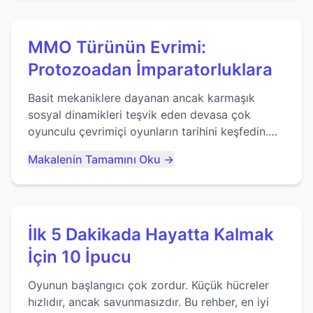
MMO Türünün Evrimi:
Protozoadan İmparatorluklara
Basit mekaniklere dayanan ancak karmaşık
sosyal dinamikleri teşvik eden devasa çok
oyunculu çevrimiçi oyunların tarihini keşfedin.
Agar.io gibi oyunların mirasına bakıyoruz...
Makalenin Tamamını Oku →
İlk 5 Dakikada Hayatta Kalmak
İçin 10 İpucu
Oyunun başlangıcı çok zordur. Küçük hücreler
hızlıdır, ancak savunmasızdır. Bu rehber, en iyi