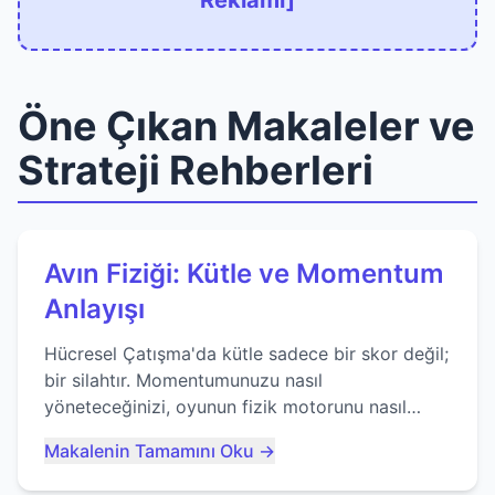
Reklamı]
Öne Çıkan Makaleler ve
Strateji Rehberleri
Avın Fiziği: Kütle ve Momentum
Anlayışı
Hücresel Çatışma'da kütle sadece bir skor değil;
bir silahtır. Momentumunuzu nasıl
yöneteceğinizi, oyunun fizik motorunu nasıl
kullanacağınızı ve anlık yutma sanatında nasıl
Makalenin Tamamını Oku →
ustalaşacağınızı öğrenin...