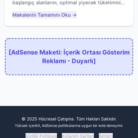
başlangıç alanlarını, optimal yiyecek tüketimini
ve devlere erken yem olmaktan nasıl
Makalenin Tamamını Oku →
kaçınacağınızı anlatıyor...
[AdSense Maketi: İçerik Ortası Gösterim
Reklamı - Duyarlı]
© 2025 Hücresel Çatışma. Tüm Hakları Saklıdır.
Yüksek içerikli, AdSense politikalarına uygun bir web deneyimi.
Gizlilik Politikası
Kullanım Şartları
İletişim