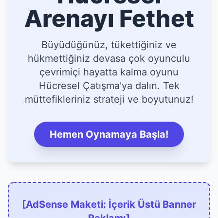
Arenayı Fethet
Büyüdüğünüz, tükettiğiniz ve
hükmettiğiniz devasa çok oyunculu
çevrimiçi hayatta kalma oyunu
Hücresel Çatışma'ya dalın. Tek
müttefikleriniz strateji ve boyutunuz!
Hemen Oynamaya Başla!
[AdSense Maketi: İçerik Üstü Banner