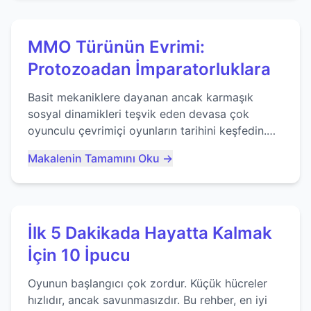
MMO Türünün Evrimi:
Protozoadan İmparatorluklara
Basit mekaniklere dayanan ancak karmaşık
sosyal dinamikleri teşvik eden devasa çok
oyunculu çevrimiçi oyunların tarihini keşfedin.
Agar.io gibi oyunların mirasına bakıyoruz...
Makalenin Tamamını Oku →
İlk 5 Dakikada Hayatta Kalmak
İçin 10 İpucu
Oyunun başlangıcı çok zordur. Küçük hücreler
hızlıdır, ancak savunmasızdır. Bu rehber, en iyi