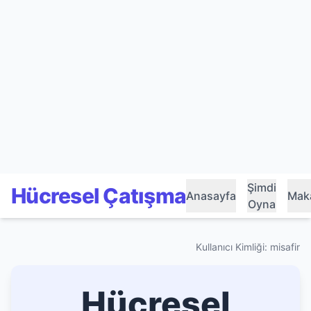
Şimdi
Hücresel Çatışma
Anasayfa
Maka
Oyna
Kullanıcı Kimliği: misafir
Hücresel