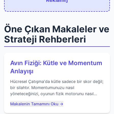
Reklamı]
Öne Çıkan Makaleler ve
Strateji Rehberleri
Avın Fiziği: Kütle ve Momentum
Anlayışı
Hücresel Çatışma'da kütle sadece bir skor değil;
bir silahtır. Momentumunuzu nasıl
yöneteceğinizi, oyunun fizik motorunu nasıl
kullanacağınızı ve anlık yutma sanatında nasıl
Makalenin Tamamını Oku →
ustalaşacağınızı öğrenin...