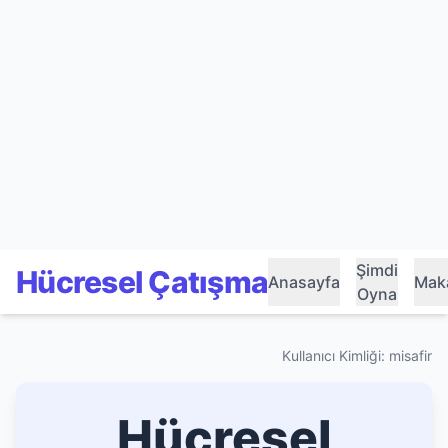
Şimdi
Hücresel Çatışma
Anasayfa
Maka
Oyna
Kullanıcı Kimliği: misafir
Hücresel