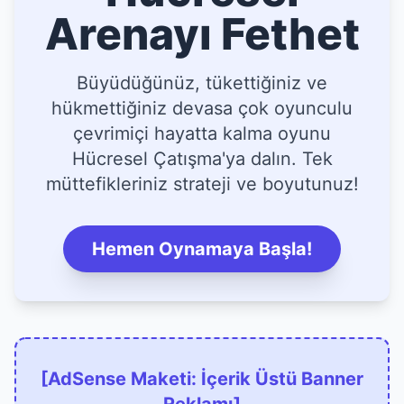
Arenayı Fethet
Büyüdüğünüz, tükettiğiniz ve
hükmettiğiniz devasa çok oyunculu
çevrimiçi hayatta kalma oyunu
Hücresel Çatışma'ya dalın. Tek
müttefikleriniz strateji ve boyutunuz!
Hemen Oynamaya Başla!
[AdSense Maketi: İçerik Üstü Banner