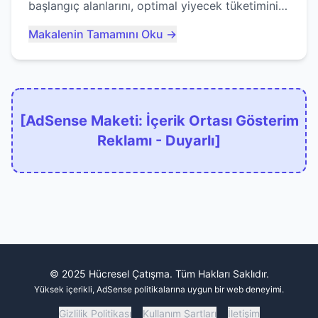
başlangıç alanlarını, optimal yiyecek tüketimini
ve devlere erken yem olmaktan nasıl
Makalenin Tamamını Oku →
kaçınacağınızı anlatıyor...
[AdSense Maketi: İçerik Ortası Gösterim
Reklamı - Duyarlı]
© 2025 Hücresel Çatışma. Tüm Hakları Saklıdır.
Yüksek içerikli, AdSense politikalarına uygun bir web deneyimi.
Gizlilik Politikası
Kullanım Şartları
İletişim