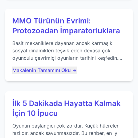
MMO Türünün Evrimi:
Protozoadan İmparatorluklara
Basit mekaniklere dayanan ancak karmaşık
sosyal dinamikleri teşvik eden devasa çok
oyunculu çevrimiçi oyunların tarihini keşfedin.
Agar.io gibi oyunların mirasına bakıyoruz...
Makalenin Tamamını Oku →
İlk 5 Dakikada Hayatta Kalmak
İçin 10 İpucu
Oyunun başlangıcı çok zordur. Küçük hücreler
hızlıdır, ancak savunmasızdır. Bu rehber, en iyi