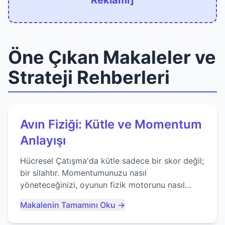
Reklamı]
Öne Çıkan Makaleler ve
Strateji Rehberleri
Avın Fiziği: Kütle ve Momentum
Anlayışı
Hücresel Çatışma'da kütle sadece bir skor değil;
bir silahtır. Momentumunuzu nasıl
yöneteceğinizi, oyunun fizik motorunu nasıl
kullanacağınızı ve anlık yutma sanatında nasıl
Makalenin Tamamını Oku →
ustalaşacağınızı öğrenin...