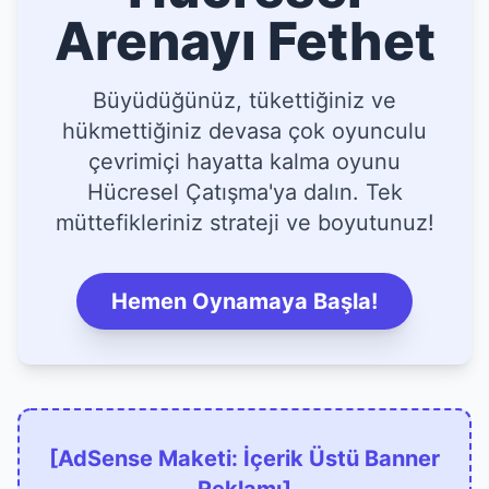
Arenayı Fethet
Büyüdüğünüz, tükettiğiniz ve
hükmettiğiniz devasa çok oyunculu
çevrimiçi hayatta kalma oyunu
Hücresel Çatışma'ya dalın. Tek
müttefikleriniz strateji ve boyutunuz!
Hemen Oynamaya Başla!
[AdSense Maketi: İçerik Üstü Banner