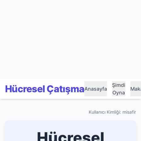
Şimdi
Hücresel Çatışma
Anasayfa
Maka
Oyna
Kullanıcı Kimliği: misafir
Hücresel