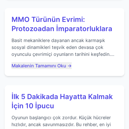
MMO Türünün Evrimi:
Protozoadan İmparatorluklara
Basit mekaniklere dayanan ancak karmaşık
sosyal dinamikleri teşvik eden devasa çok
oyunculu çevrimiçi oyunların tarihini keşfedin.
Agar.io gibi oyunların mirasına bakıyoruz...
Makalenin Tamamını Oku →
İlk 5 Dakikada Hayatta Kalmak
İçin 10 İpucu
Oyunun başlangıcı çok zordur. Küçük hücreler
hızlıdır, ancak savunmasızdır. Bu rehber, en iyi