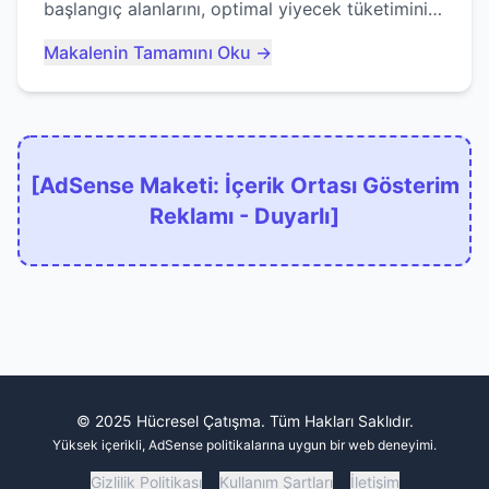
başlangıç alanlarını, optimal yiyecek tüketimini
ve devlere erken yem olmaktan nasıl
Makalenin Tamamını Oku →
kaçınacağınızı anlatıyor...
[AdSense Maketi: İçerik Ortası Gösterim
Reklamı - Duyarlı]
© 2025 Hücresel Çatışma. Tüm Hakları Saklıdır.
Yüksek içerikli, AdSense politikalarına uygun bir web deneyimi.
Gizlilik Politikası
Kullanım Şartları
İletişim