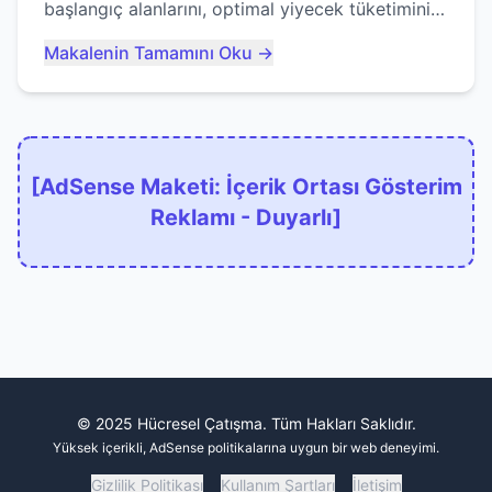
başlangıç alanlarını, optimal yiyecek tüketimini
ve devlere erken yem olmaktan nasıl
Makalenin Tamamını Oku →
kaçınacağınızı anlatıyor...
[AdSense Maketi: İçerik Ortası Gösterim
Reklamı - Duyarlı]
© 2025 Hücresel Çatışma. Tüm Hakları Saklıdır.
Yüksek içerikli, AdSense politikalarına uygun bir web deneyimi.
Gizlilik Politikası
Kullanım Şartları
İletişim