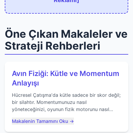
Reklamı]
Öne Çıkan Makaleler ve
Strateji Rehberleri
Avın Fiziği: Kütle ve Momentum
Anlayışı
Hücresel Çatışma'da kütle sadece bir skor değil;
bir silahtır. Momentumunuzu nasıl
yöneteceğinizi, oyunun fizik motorunu nasıl
kullanacağınızı ve anlık yutma sanatında nasıl
Makalenin Tamamını Oku →
ustalaşacağınızı öğrenin...