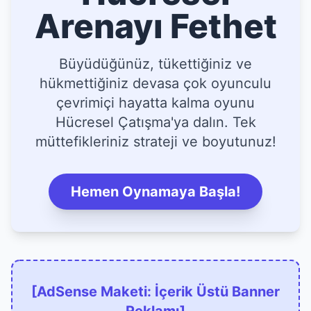
Arenayı Fethet
Büyüdüğünüz, tükettiğiniz ve
hükmettiğiniz devasa çok oyunculu
çevrimiçi hayatta kalma oyunu
Hücresel Çatışma'ya dalın. Tek
müttefikleriniz strateji ve boyutunuz!
Hemen Oynamaya Başla!
[AdSense Maketi: İçerik Üstü Banner