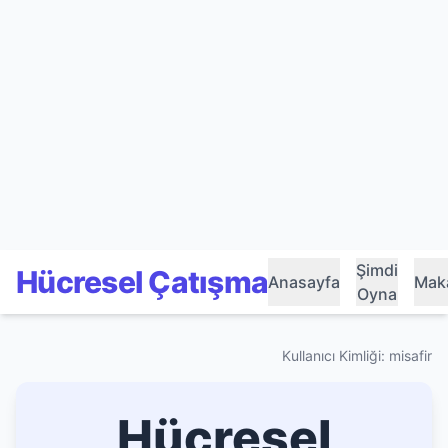
Şimdi
Hücresel Çatışma
Anasayfa
Maka
Oyna
Kullanıcı Kimliği: misafir
Hücresel