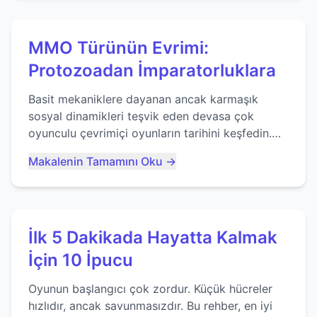
MMO Türünün Evrimi:
Protozoadan İmparatorluklara
Basit mekaniklere dayanan ancak karmaşık
sosyal dinamikleri teşvik eden devasa çok
oyunculu çevrimiçi oyunların tarihini keşfedin.
Agar.io gibi oyunların mirasına bakıyoruz...
Makalenin Tamamını Oku →
İlk 5 Dakikada Hayatta Kalmak
İçin 10 İpucu
Oyunun başlangıcı çok zordur. Küçük hücreler
hızlıdır, ancak savunmasızdır. Bu rehber, en iyi