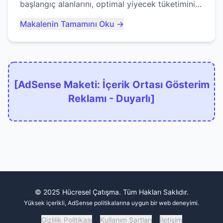
başlangıç alanlarını, optimal yiyecek tüketimini
ve devlere erken yem olmaktan nasıl
Makalenin Tamamını Oku →
kaçınacağınızı anlatıyor...
[AdSense Maketi: İçerik Ortası Gösterim
Reklamı - Duyarlı]
© 2025 Hücresel Çatışma. Tüm Hakları Saklıdır.
Yüksek içerikli, AdSense politikalarına uygun bir web deneyimi.
Gizlilik Politikası
Kullanım Şartları
İletişim