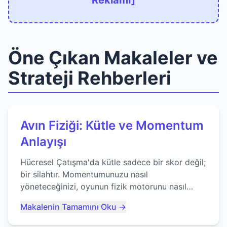
Reklamı]
Öne Çıkan Makaleler ve
Strateji Rehberleri
Avın Fiziği: Kütle ve Momentum
Anlayışı
Hücresel Çatışma'da kütle sadece bir skor değil;
bir silahtır. Momentumunuzu nasıl
yöneteceğinizi, oyunun fizik motorunu nasıl
kullanacağınızı ve anlık yutma sanatında nasıl
Makalenin Tamamını Oku →
ustalaşacağınızı öğrenin...