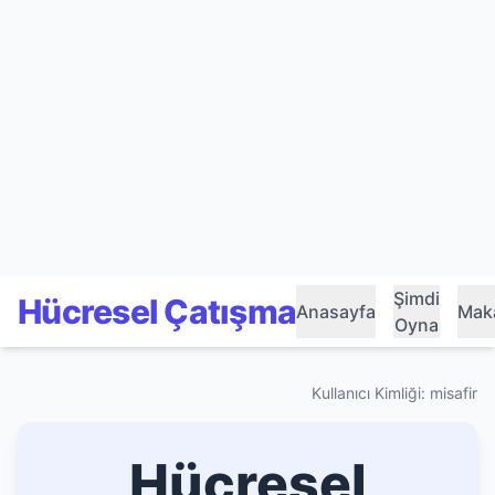
Şimdi
Hücresel Çatışma
Anasayfa
Maka
Oyna
Kullanıcı Kimliği: misafir
Hücresel