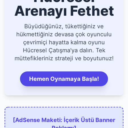
Arenayı Fethet
Büyüdüğünüz, tükettiğiniz ve
hükmettiğiniz devasa çok oyunculu
çevrimiçi hayatta kalma oyunu
Hücresel Çatışma'ya dalın. Tek
müttefikleriniz strateji ve boyutunuz!
Hemen Oynamaya Başla!
[AdSense Maketi: İçerik Üstü Banner