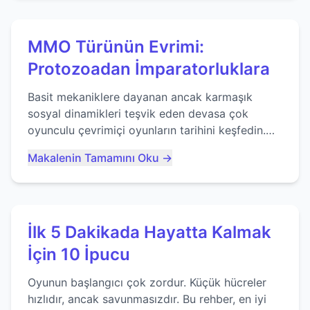
MMO Türünün Evrimi:
Protozoadan İmparatorluklara
Basit mekaniklere dayanan ancak karmaşık
sosyal dinamikleri teşvik eden devasa çok
oyunculu çevrimiçi oyunların tarihini keşfedin.
Agar.io gibi oyunların mirasına bakıyoruz...
Makalenin Tamamını Oku →
İlk 5 Dakikada Hayatta Kalmak
İçin 10 İpucu
Oyunun başlangıcı çok zordur. Küçük hücreler
hızlıdır, ancak savunmasızdır. Bu rehber, en iyi