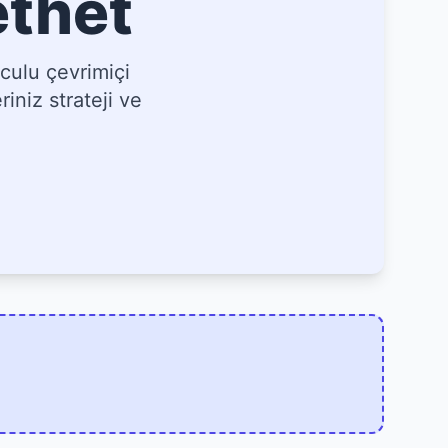
ethet
culu çevrimiçi
iniz strateji ve
]