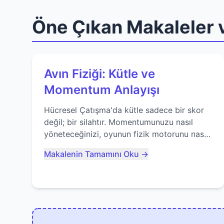
Öne Çıkan Makaleler v
Avın Fiziği: Kütle ve
Momentum Anlayışı
Hücresel Çatışma'da kütle sadece bir skor
değil; bir silahtır. Momentumunuzu nasıl
yöneteceğinizi, oyunun fizik motorunu nasıl
kullanacağınızı ve anlık yutma sanatında
Makalenin Tamamını Oku →
nasıl ustalaşacağınızı öğrenin...