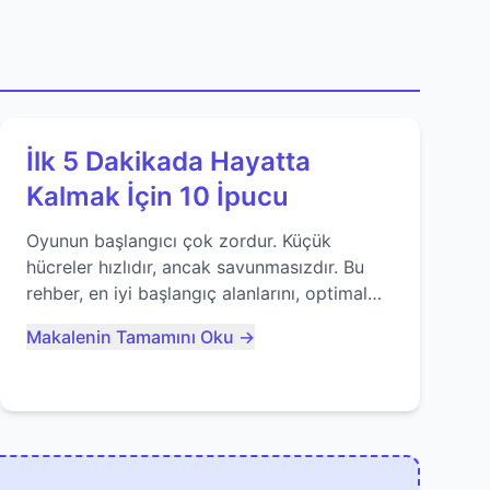
İlk 5 Dakikada Hayatta
Kalmak İçin 10 İpucu
Oyunun başlangıcı çok zordur. Küçük
hücreler hızlıdır, ancak savunmasızdır. Bu
rehber, en iyi başlangıç alanlarını, optimal
yiyecek tüketimini ve devlere erken yem
Makalenin Tamamını Oku →
olmaktan nasıl kaçınacağınızı anlatıyor...