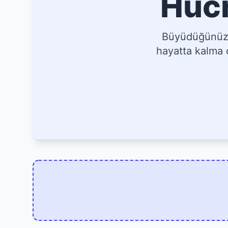
Hücr
Büyüdüğünüz, 
hayatta kalma o