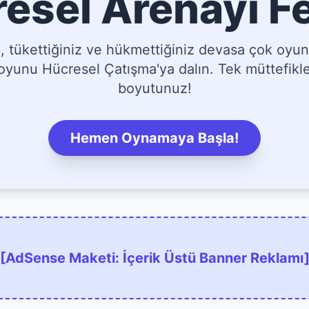
esel Arenayı F
tükettiğiniz ve hükmettiğiniz devasa çok oyun
yunu Hücresel Çatışma'ya dalın. Tek müttefikler
boyutunuz!
Hemen Oynamaya Başla!
[AdSense Maketi: İçerik Üstü Banner Reklamı