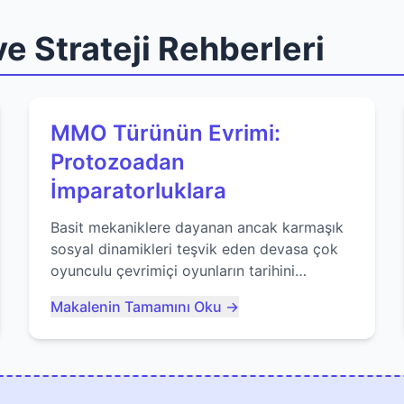
e Strateji Rehberleri
MMO Türünün Evrimi:
Protozoadan
İmparatorluklara
Basit mekaniklere dayanan ancak karmaşık
sosyal dinamikleri teşvik eden devasa çok
oyunculu çevrimiçi oyunların tarihini
keşfedin. Agar.io gibi oyunların mirasına
Makalenin Tamamını Oku →
bakıyoruz...