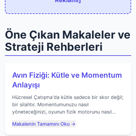
Reklamı]
Öne Çıkan Makaleler ve
Strateji Rehberleri
Avın Fiziği: Kütle ve Momentum
Anlayışı
Hücresel Çatışma'da kütle sadece bir skor değil;
bir silahtır. Momentumunuzu nasıl
yöneteceğinizi, oyunun fizik motorunu nasıl
kullanacağınızı ve anlık yutma sanatında nasıl
Makalenin Tamamını Oku →
ustalaşacağınızı öğrenin...