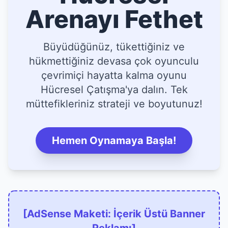
Arenayı Fethet
Büyüdüğünüz, tükettiğiniz ve
hükmettiğiniz devasa çok oyunculu
çevrimiçi hayatta kalma oyunu
Hücresel Çatışma'ya dalın. Tek
müttefikleriniz strateji ve boyutunuz!
Hemen Oynamaya Başla!
[AdSense Maketi: İçerik Üstü Banner