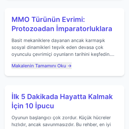
MMO Türünün Evrimi:
Protozoadan İmparatorluklara
Basit mekaniklere dayanan ancak karmaşık
sosyal dinamikleri teşvik eden devasa çok
oyunculu çevrimiçi oyunların tarihini keşfedin.
Agar.io gibi oyunların mirasına bakıyoruz...
Makalenin Tamamını Oku →
İlk 5 Dakikada Hayatta Kalmak
İçin 10 İpucu
Oyunun başlangıcı çok zordur. Küçük hücreler
hızlıdır, ancak savunmasızdır. Bu rehber, en iyi