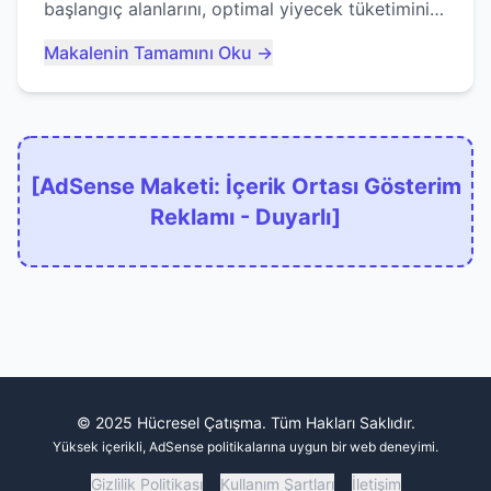
başlangıç alanlarını, optimal yiyecek tüketimini
ve devlere erken yem olmaktan nasıl
Makalenin Tamamını Oku →
kaçınacağınızı anlatıyor...
[AdSense Maketi: İçerik Ortası Gösterim
Reklamı - Duyarlı]
© 2025 Hücresel Çatışma. Tüm Hakları Saklıdır.
Yüksek içerikli, AdSense politikalarına uygun bir web deneyimi.
Gizlilik Politikası
Kullanım Şartları
İletişim