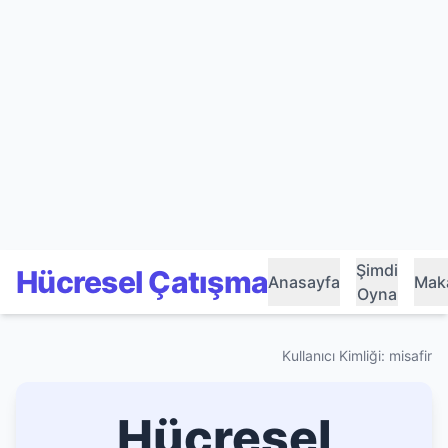
Şimdi
Hücresel Çatışma
Anasayfa
Maka
Oyna
Kullanıcı Kimliği: misafir
Hücresel