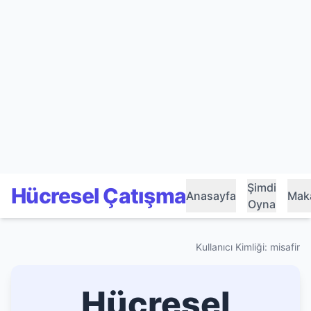
Şimdi
Hücresel Çatışma
Anasayfa
Maka
Oyna
Kullanıcı Kimliği: misafir
Hücresel