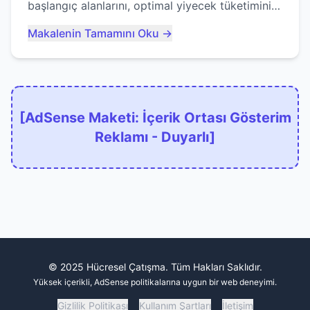
başlangıç alanlarını, optimal yiyecek tüketimini
ve devlere erken yem olmaktan nasıl
Makalenin Tamamını Oku →
kaçınacağınızı anlatıyor...
[AdSense Maketi: İçerik Ortası Gösterim
Reklamı - Duyarlı]
© 2025 Hücresel Çatışma. Tüm Hakları Saklıdır.
Yüksek içerikli, AdSense politikalarına uygun bir web deneyimi.
Gizlilik Politikası
Kullanım Şartları
İletişim