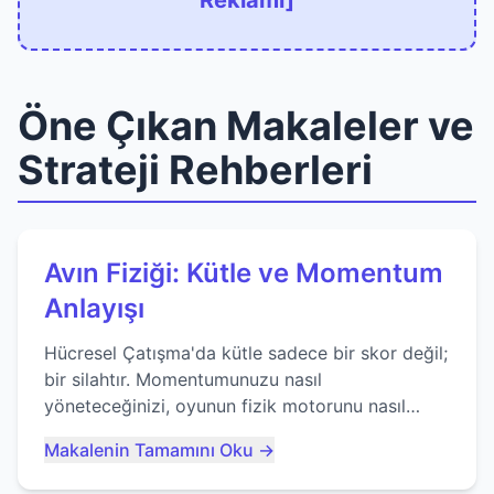
Reklamı]
Öne Çıkan Makaleler ve
Strateji Rehberleri
Avın Fiziği: Kütle ve Momentum
Anlayışı
Hücresel Çatışma'da kütle sadece bir skor değil;
bir silahtır. Momentumunuzu nasıl
yöneteceğinizi, oyunun fizik motorunu nasıl
kullanacağınızı ve anlık yutma sanatında nasıl
Makalenin Tamamını Oku →
ustalaşacağınızı öğrenin...