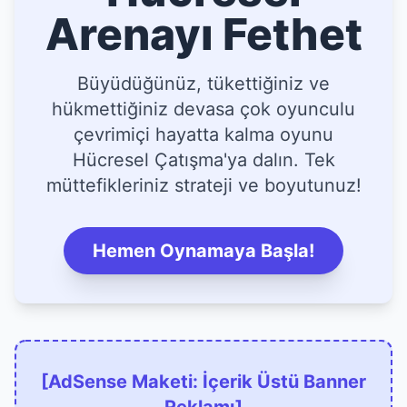
Arenayı Fethet
Büyüdüğünüz, tükettiğiniz ve
hükmettiğiniz devasa çok oyunculu
çevrimiçi hayatta kalma oyunu
Hücresel Çatışma'ya dalın. Tek
müttefikleriniz strateji ve boyutunuz!
Hemen Oynamaya Başla!
[AdSense Maketi: İçerik Üstü Banner