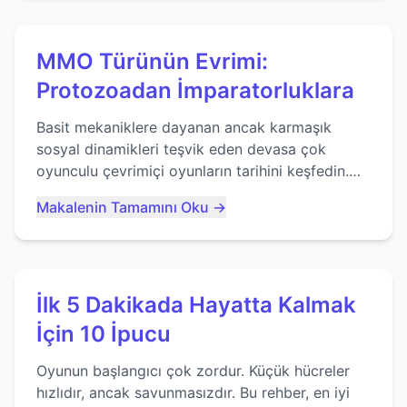
MMO Türünün Evrimi:
Protozoadan İmparatorluklara
Basit mekaniklere dayanan ancak karmaşık
sosyal dinamikleri teşvik eden devasa çok
oyunculu çevrimiçi oyunların tarihini keşfedin.
Agar.io gibi oyunların mirasına bakıyoruz...
Makalenin Tamamını Oku →
İlk 5 Dakikada Hayatta Kalmak
İçin 10 İpucu
Oyunun başlangıcı çok zordur. Küçük hücreler
hızlıdır, ancak savunmasızdır. Bu rehber, en iyi