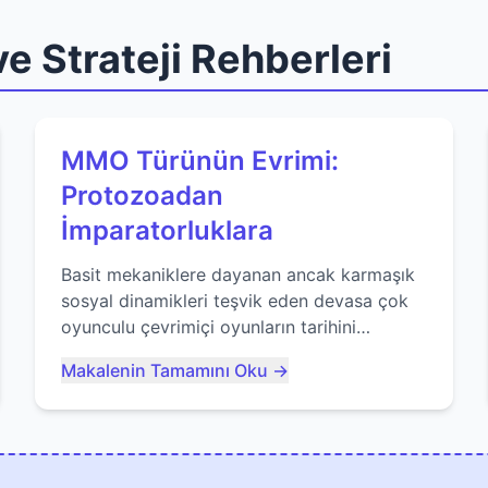
e Strateji Rehberleri
MMO Türünün Evrimi:
Protozoadan
İmparatorluklara
Basit mekaniklere dayanan ancak karmaşık
sosyal dinamikleri teşvik eden devasa çok
oyunculu çevrimiçi oyunların tarihini
keşfedin. Agar.io gibi oyunların mirasına
Makalenin Tamamını Oku →
bakıyoruz...