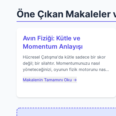
Öne Çıkan Makaleler v
Avın Fiziği: Kütle ve
Momentum Anlayışı
Hücresel Çatışma'da kütle sadece bir skor
değil; bir silahtır. Momentumunuzu nasıl
yöneteceğinizi, oyunun fizik motorunu nasıl
kullanacağınızı ve anlık yutma sanatında
Makalenin Tamamını Oku →
nasıl ustalaşacağınızı öğrenin...