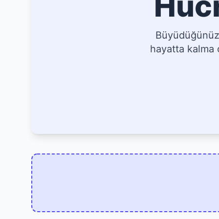
Hücr
Büyüdüğünüz, 
hayatta kalma o