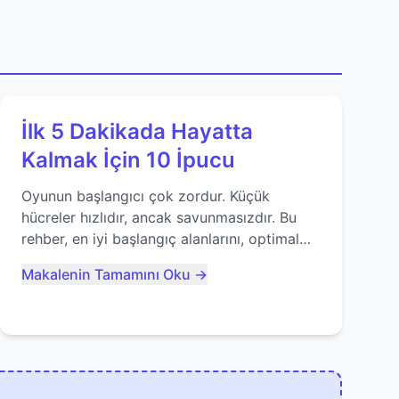
İlk 5 Dakikada Hayatta
Kalmak İçin 10 İpucu
Oyunun başlangıcı çok zordur. Küçük
hücreler hızlıdır, ancak savunmasızdır. Bu
rehber, en iyi başlangıç alanlarını, optimal
yiyecek tüketimini ve devlere erken yem
Makalenin Tamamını Oku →
olmaktan nasıl kaçınacağınızı anlatıyor...