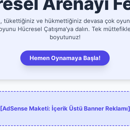
esel Arenayı F
tükettiğiniz ve hükmettiğiniz devasa çok oyun
yunu Hücresel Çatışma'ya dalın. Tek müttefikler
boyutunuz!
Hemen Oynamaya Başla!
[AdSense Maketi: İçerik Üstü Banner Reklamı