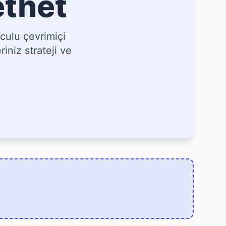
ethet
culu çevrimiçi
iniz strateji ve
]