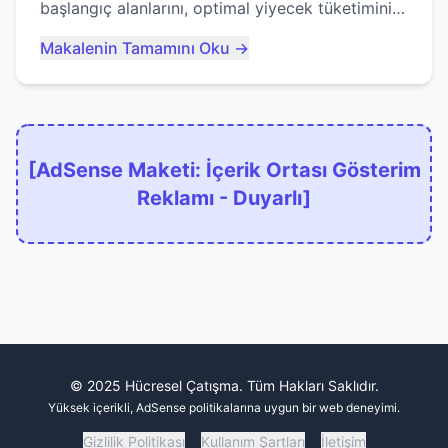
başlangıç alanlarını, optimal yiyecek tüketimini
ve devlere erken yem olmaktan nasıl
Makalenin Tamamını Oku →
kaçınacağınızı anlatıyor...
[AdSense Maketi: İçerik Ortası Gösterim
Reklamı - Duyarlı]
© 2025 Hücresel Çatışma. Tüm Hakları Saklıdır.
Yüksek içerikli, AdSense politikalarına uygun bir web deneyimi.
Gizlilik Politikası
Kullanım Şartları
İletişim