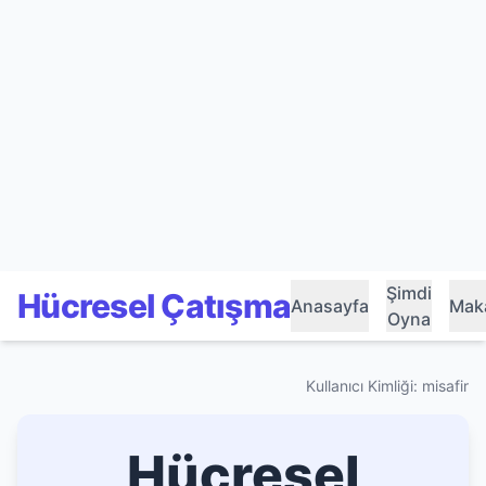
Şimdi
Hücresel Çatışma
Anasayfa
Maka
Oyna
Kullanıcı Kimliği: misafir
Hücresel