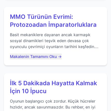
MMO Türünün Evrimi:
Protozoadan İmparatorluklara
Basit mekaniklere dayanan ancak karmaşık
sosyal dinamikleri teşvik eden devasa çok
oyunculu çevrimiçi oyunların tarihini keşfedin.
Agar.io gibi oyunların mirasına bakıyoruz...
Makalenin Tamamını Oku →
İlk 5 Dakikada Hayatta Kalmak
İçin 10 İpucu
Oyunun başlangıcı çok zordur. Küçük hücreler
hızlıdır, ancak savunmasızdır. Bu rehber, en iyi