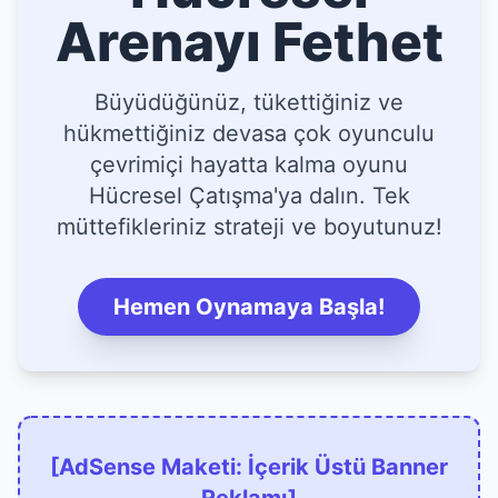
Arenayı Fethet
Büyüdüğünüz, tükettiğiniz ve
hükmettiğiniz devasa çok oyunculu
çevrimiçi hayatta kalma oyunu
Hücresel Çatışma'ya dalın. Tek
müttefikleriniz strateji ve boyutunuz!
Hemen Oynamaya Başla!
[AdSense Maketi: İçerik Üstü Banner