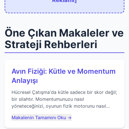
Reklamı]
Öne Çıkan Makaleler ve
Strateji Rehberleri
Avın Fiziği: Kütle ve Momentum
Anlayışı
Hücresel Çatışma'da kütle sadece bir skor değil;
bir silahtır. Momentumunuzu nasıl
yöneteceğinizi, oyunun fizik motorunu nasıl
kullanacağınızı ve anlık yutma sanatında nasıl
Makalenin Tamamını Oku →
ustalaşacağınızı öğrenin...