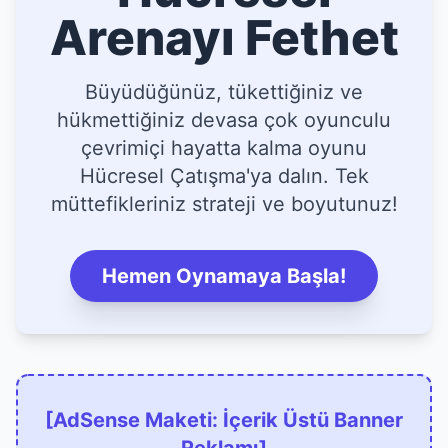
Arenayı Fethet
Büyüdüğünüz, tükettiğiniz ve
hükmettiğiniz devasa çok oyunculu
çevrimiçi hayatta kalma oyunu
Hücresel Çatışma'ya dalın. Tek
müttefikleriniz strateji ve boyutunuz!
Hemen Oynamaya Başla!
[AdSense Maketi: İçerik Üstü Banner