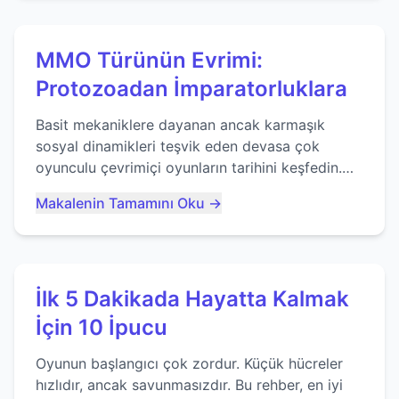
MMO Türünün Evrimi:
Protozoadan İmparatorluklara
Basit mekaniklere dayanan ancak karmaşık
sosyal dinamikleri teşvik eden devasa çok
oyunculu çevrimiçi oyunların tarihini keşfedin.
Agar.io gibi oyunların mirasına bakıyoruz...
Makalenin Tamamını Oku →
İlk 5 Dakikada Hayatta Kalmak
İçin 10 İpucu
Oyunun başlangıcı çok zordur. Küçük hücreler
hızlıdır, ancak savunmasızdır. Bu rehber, en iyi