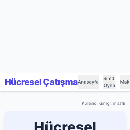
Şimdi
Hücresel Çatışma
Anasayfa
Maka
Oyna
Kullanıcı Kimliği: misafir
Hücresel