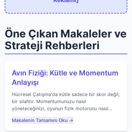
Reklamı]
Öne Çıkan Makaleler ve
Strateji Rehberleri
Avın Fiziği: Kütle ve Momentum
Anlayışı
Hücresel Çatışma'da kütle sadece bir skor değil;
bir silahtır. Momentumunuzu nasıl
yöneteceğinizi, oyunun fizik motorunu nasıl
kullanacağınızı ve anlık yutma sanatında nasıl
Makalenin Tamamını Oku →
ustalaşacağınızı öğrenin...