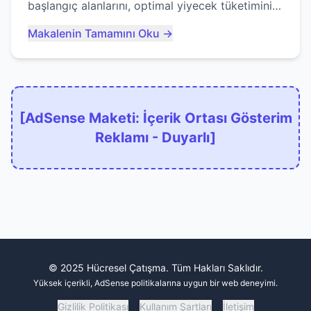
başlangıç alanlarını, optimal yiyecek tüketimini
ve devlere erken yem olmaktan nasıl
Makalenin Tamamını Oku →
kaçınacağınızı anlatıyor...
[AdSense Maketi: İçerik Ortası Gösterim
Reklamı - Duyarlı]
© 2025 Hücresel Çatışma. Tüm Hakları Saklıdır.
Yüksek içerikli, AdSense politikalarına uygun bir web deneyimi.
Gizlilik Politikası
Kullanım Şartları
İletişim