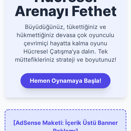
Arenayı Fethet
Büyüdüğünüz, tükettiğiniz ve
hükmettiğiniz devasa çok oyunculu
çevrimiçi hayatta kalma oyunu
Hücresel Çatışma'ya dalın. Tek
müttefikleriniz strateji ve boyutunuz!
Hemen Oynamaya Başla!
[AdSense Maketi: İçerik Üstü Banner