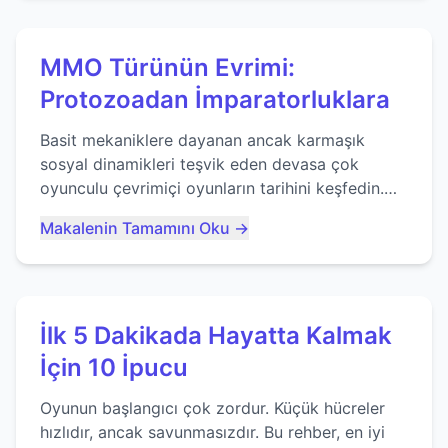
MMO Türünün Evrimi:
Protozoadan İmparatorluklara
Basit mekaniklere dayanan ancak karmaşık
sosyal dinamikleri teşvik eden devasa çok
oyunculu çevrimiçi oyunların tarihini keşfedin.
Agar.io gibi oyunların mirasına bakıyoruz...
Makalenin Tamamını Oku →
İlk 5 Dakikada Hayatta Kalmak
İçin 10 İpucu
Oyunun başlangıcı çok zordur. Küçük hücreler
hızlıdır, ancak savunmasızdır. Bu rehber, en iyi