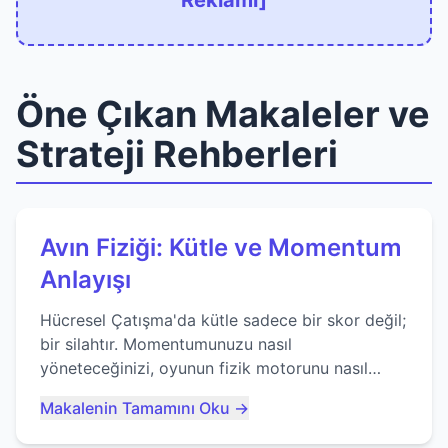
Reklamı]
Öne Çıkan Makaleler ve
Strateji Rehberleri
Avın Fiziği: Kütle ve Momentum
Anlayışı
Hücresel Çatışma'da kütle sadece bir skor değil;
bir silahtır. Momentumunuzu nasıl
yöneteceğinizi, oyunun fizik motorunu nasıl
kullanacağınızı ve anlık yutma sanatında nasıl
Makalenin Tamamını Oku →
ustalaşacağınızı öğrenin...