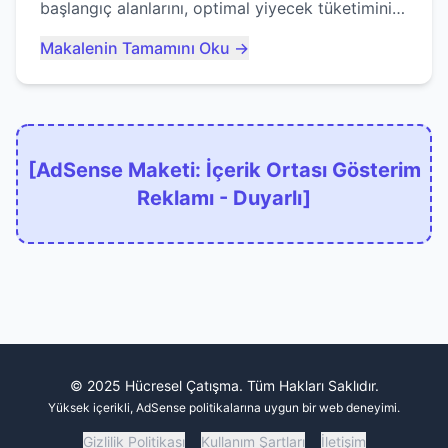
başlangıç alanlarını, optimal yiyecek tüketimini
ve devlere erken yem olmaktan nasıl
Makalenin Tamamını Oku →
kaçınacağınızı anlatıyor...
[AdSense Maketi: İçerik Ortası Gösterim
Reklamı - Duyarlı]
© 2025 Hücresel Çatışma. Tüm Hakları Saklıdır.
Yüksek içerikli, AdSense politikalarına uygun bir web deneyimi.
Gizlilik Politikası
Kullanım Şartları
İletişim