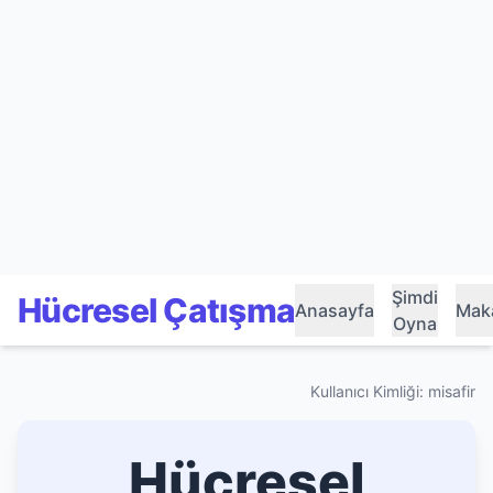
Şimdi
Hücresel Çatışma
Anasayfa
Maka
Oyna
Kullanıcı Kimliği: misafir
Hücresel