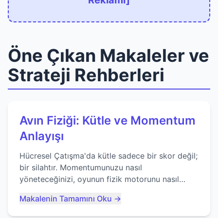
Reklamı]
Öne Çıkan Makaleler ve
Strateji Rehberleri
Avın Fiziği: Kütle ve Momentum
Anlayışı
Hücresel Çatışma'da kütle sadece bir skor değil;
bir silahtır. Momentumunuzu nasıl
yöneteceğinizi, oyunun fizik motorunu nasıl
kullanacağınızı ve anlık yutma sanatında nasıl
Makalenin Tamamını Oku →
ustalaşacağınızı öğrenin...