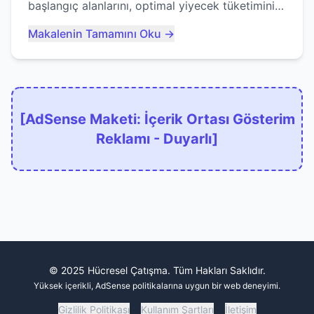
başlangıç alanlarını, optimal yiyecek tüketimini
ve devlere erken yem olmaktan nasıl
Makalenin Tamamını Oku →
kaçınacağınızı anlatıyor...
[AdSense Maketi: İçerik Ortası Gösterim
Reklamı - Duyarlı]
© 2025 Hücresel Çatışma. Tüm Hakları Saklıdır.
Yüksek içerikli, AdSense politikalarına uygun bir web deneyimi.
Gizlilik Politikası
Kullanım Şartları
İletişim