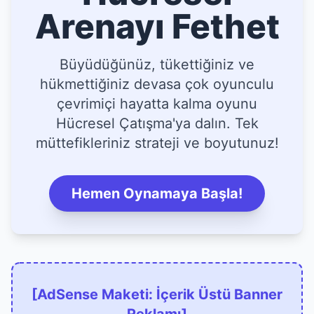
Arenayı Fethet
Büyüdüğünüz, tükettiğiniz ve
hükmettiğiniz devasa çok oyunculu
çevrimiçi hayatta kalma oyunu
Hücresel Çatışma'ya dalın. Tek
müttefikleriniz strateji ve boyutunuz!
Hemen Oynamaya Başla!
[AdSense Maketi: İçerik Üstü Banner