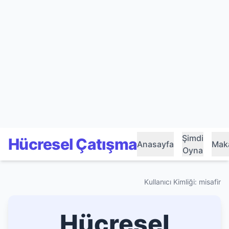
Şimdi
Hücresel Çatışma
Anasayfa
Maka
Oyna
Kullanıcı Kimliği: misafir
Hücresel