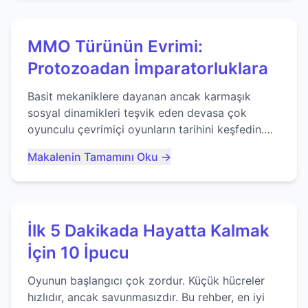
MMO Türünün Evrimi:
Protozoadan İmparatorluklara
Basit mekaniklere dayanan ancak karmaşık
sosyal dinamikleri teşvik eden devasa çok
oyunculu çevrimiçi oyunların tarihini keşfedin.
Agar.io gibi oyunların mirasına bakıyoruz...
Makalenin Tamamını Oku →
İlk 5 Dakikada Hayatta Kalmak
İçin 10 İpucu
Oyunun başlangıcı çok zordur. Küçük hücreler
hızlıdır, ancak savunmasızdır. Bu rehber, en iyi