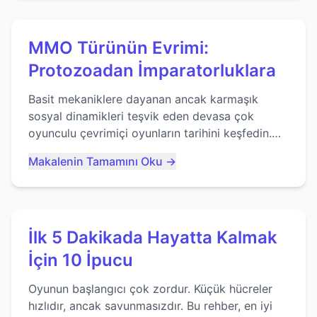
MMO Türünün Evrimi:
Protozoadan İmparatorluklara
Basit mekaniklere dayanan ancak karmaşık
sosyal dinamikleri teşvik eden devasa çok
oyunculu çevrimiçi oyunların tarihini keşfedin.
Agar.io gibi oyunların mirasına bakıyoruz...
Makalenin Tamamını Oku →
İlk 5 Dakikada Hayatta Kalmak
İçin 10 İpucu
Oyunun başlangıcı çok zordur. Küçük hücreler
hızlıdır, ancak savunmasızdır. Bu rehber, en iyi