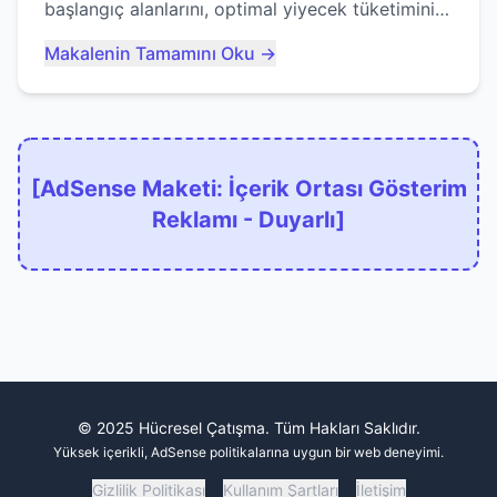
başlangıç alanlarını, optimal yiyecek tüketimini
ve devlere erken yem olmaktan nasıl
Makalenin Tamamını Oku →
kaçınacağınızı anlatıyor...
[AdSense Maketi: İçerik Ortası Gösterim
Reklamı - Duyarlı]
© 2025 Hücresel Çatışma. Tüm Hakları Saklıdır.
Yüksek içerikli, AdSense politikalarına uygun bir web deneyimi.
Gizlilik Politikası
Kullanım Şartları
İletişim