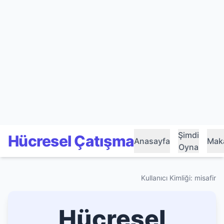
Şimdi
Hücresel Çatışma
Anasayfa
Maka
Oyna
Kullanıcı Kimliği: misafir
Hücresel