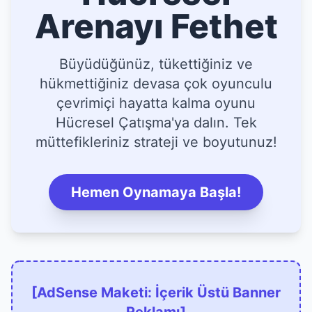
Arenayı Fethet
Büyüdüğünüz, tükettiğiniz ve
hükmettiğiniz devasa çok oyunculu
çevrimiçi hayatta kalma oyunu
Hücresel Çatışma'ya dalın. Tek
müttefikleriniz strateji ve boyutunuz!
Hemen Oynamaya Başla!
[AdSense Maketi: İçerik Üstü Banner