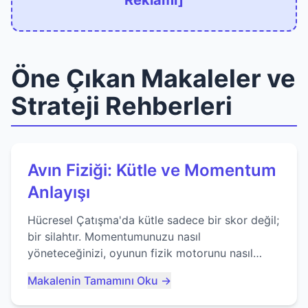
Reklamı]
Öne Çıkan Makaleler ve
Strateji Rehberleri
Avın Fiziği: Kütle ve Momentum
Anlayışı
Hücresel Çatışma'da kütle sadece bir skor değil;
bir silahtır. Momentumunuzu nasıl
yöneteceğinizi, oyunun fizik motorunu nasıl
kullanacağınızı ve anlık yutma sanatında nasıl
Makalenin Tamamını Oku →
ustalaşacağınızı öğrenin...